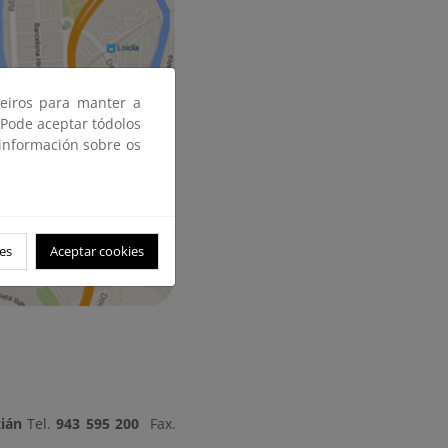
ceiros para manter a
 Pode aceptar tódolos
 información sobre os
es
Aceptar cookies
tián
Tel.
943 595 200
Fax.