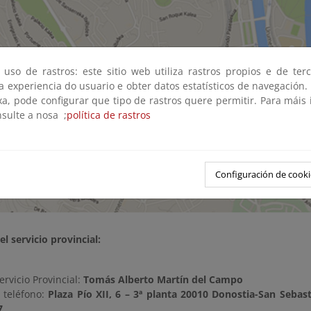
 uso de rastros: este sitio web utiliza rastros propios e de ter
 a experiencia do usuario e obter datos estatísticos de navegación.
xa, pode configurar que tipo de rastros quere permitir. Para máis
nsulte a nosa ;
política de rastros
Configuración de cooki
l servicio provincial:
ervicio Provincial:
Tomás Alberto Martín del Campo
y teléfono:
Plaza Pío XII, 6 – 3ª planta 20010 Donostia-San Sebas
7