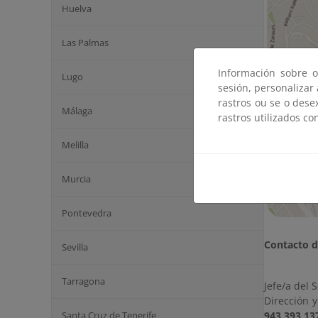
Huelva
Las Palmas
Información sobre o
Lugo
sesión, personalizar
rastros ou se o dese
Málaga
rastros utilizados co
Melilla
Murcia
Pontevedra
Contacto de
Sevilla
Tarragona
Jefe/a del S
Dirección 
Santa Cruz de Tenerife
943 393 13