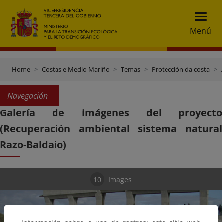
Menú
Home
Costas e Medio Mariño
Temas
Protección da costa
Navegación
Galería de imágenes del proyecto
(Recuperación ambiental sistema natural
Razo-Baldaio)
10
Images