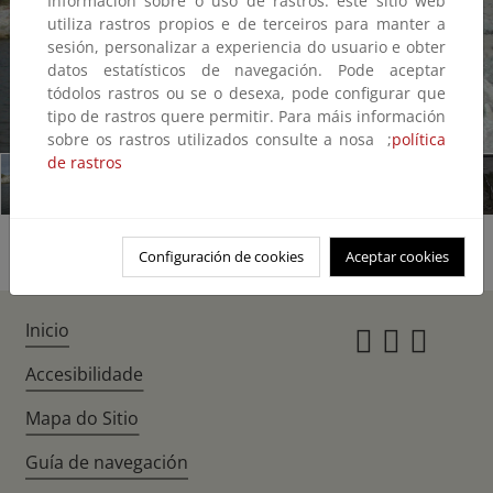
Información sobre o uso de rastros: este sitio web
utiliza rastros propios e de terceiros para manter a
sesión, personalizar a experiencia do usuario e obter
datos estatísticos de navegación. Pode aceptar
tódolos rastros ou se o desexa, pode configurar que
tipo de rastros quere permitir. Para máis información
1/10
sobre os rastros utilizados consulte a nosa ;
política
de rastros
Configuración de cookies
Aceptar cookies
Inicio
Instagr
Twitte
Fac
Accesibilidade
Mapa do Sitio
Guía de navegación