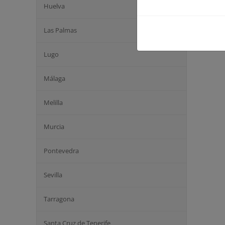
Huelva
Las Palmas
Lugo
Málaga
Melilla
Murcia
Pontevedra
Sevilla
Tarragona
Santa Cruz de Tenerife