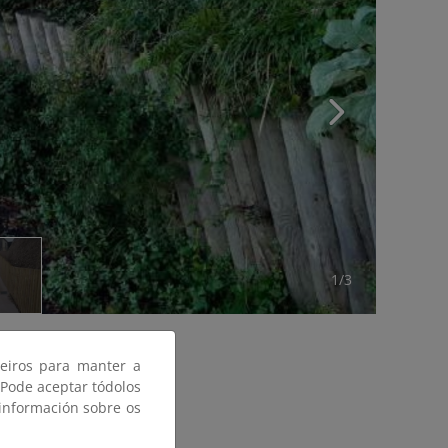
1/3
ceiros para manter a
 Pode aceptar tódolos
 información sobre os