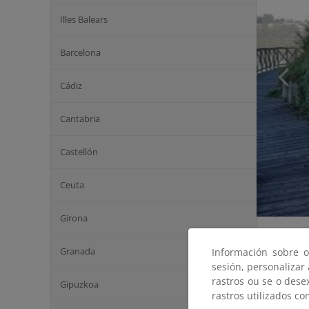
Illes Balears
Barcelona
Cádiz
Cantabria
Castellón
Ceuta
Girona
Granada
Información sobre o
sesión, personalizar
rastros ou se o dese
Gipuzkoa
rastros utilizados co