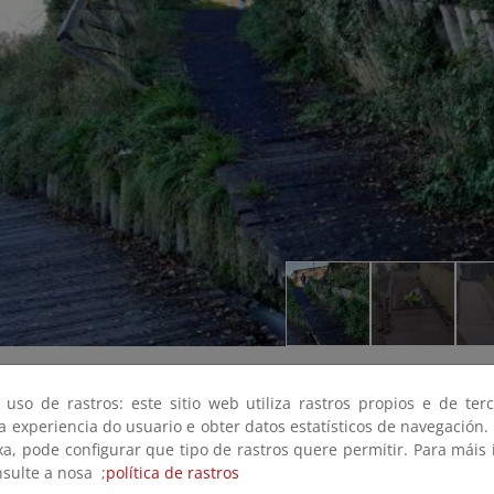
 uso de rastros: este sitio web utiliza rastros propios e de ter
 a experiencia do usuario e obter datos estatísticos de navegación.
xa, pode configurar que tipo de rastros quere permitir. Para máis
nsulte a nosa ;
política de rastros