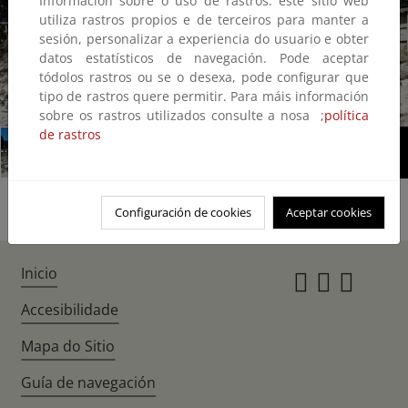
Información sobre o uso de rastros: este sitio web
utiliza rastros propios e de terceiros para manter a
sesión, personalizar a experiencia do usuario e obter
datos estatísticos de navegación. Pode aceptar
tódolos rastros ou se o desexa, pode configurar que
tipo de rastros quere permitir. Para máis información
1/3
sobre os rastros utilizados consulte a nosa ;
política
de rastros
Configuración de cookies
Aceptar cookies
Inicio
Instagr
Twitte
Fac
Accesibilidade
Mapa do Sitio
Guía de navegación