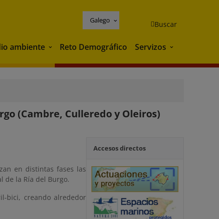
Galego
Buscar
io ambiente
Reto Demográfico
Servizos
Medio ambiente
Servizos
rgo (Cambre, Culleredo y Oleiros)
Accesos directos
an en distintas fases las
 de la Ría del Burgo.
il-bici, creando alrededor