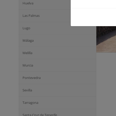
Huelva
Las Palmas
Lugo
Málaga
Melilla
Murcia
Pontevedra
Sevilla
Tarragona
Santa Cruz de Tenerife