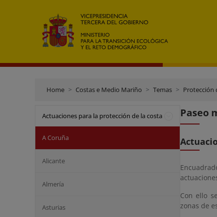
Home
Costas e Medio Mariño
Temas
Protección 
Paseo m
Actuaciones para la protección de la costa
A Coruña
Actuaci
Alicante
Encuadrado
actuaciones
Almería
Con ello s
zonas de e
Asturias