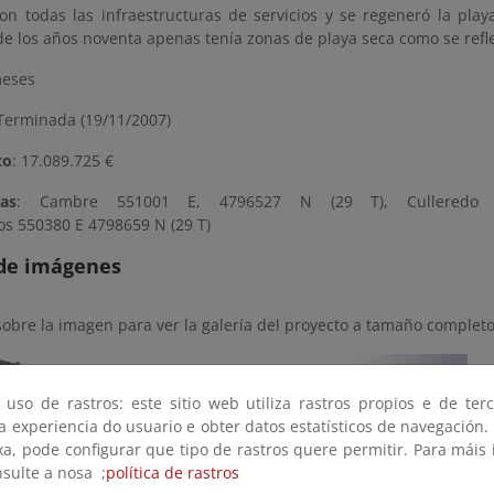
on todas las infraestructuras de servicios y se regeneró la play
de los años noventa apenas tenía zonas de playa seca como se reflej
eses
erminada (19/11/2007)
to
: 17.089.725 €
as
: Cambre 551001 E, 4796527 N (29 T), Culleredo
ros 550380 E 4798659 N (29 T)
 de imágenes
sobre la imagen para ver la galería del proyecto a tamaño completo
 uso de rastros: este sitio web utiliza rastros propios e de ter
 a experiencia do usuario e obter datos estatísticos de navegación.
xa, pode configurar que tipo de rastros quere permitir. Para máis
nsulte a nosa ;
política de rastros