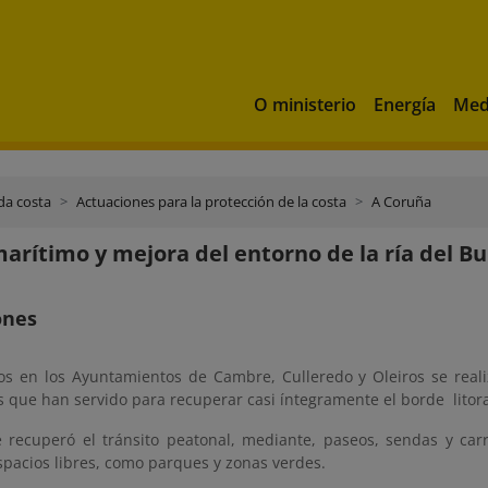
O ministerio
Energía
Med
da costa
Actuaciones para la protección de la costa
A Coruña
arítimo y mejora del entorno de la ría del Bu
ones
s en los Ayuntamientos de Cambre, Culleredo y Oleiros se realiz
 que han servido para recuperar casi íntegramente el borde litoral
e recuperó el tránsito peatonal, mediante, paseos, sendas y carr
spacios libres, como parques y zonas verdes.