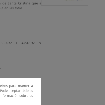
a de Santa Cristina que a
a en las fotos.
 552032 E 4796192 N
:
ceiros para manter a
 Pode aceptar tódolos
 información sobre os