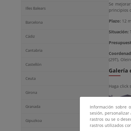
Se mejorar
Illes Balears
principios 
Plazo:
12 m
Barcelona
Situación:
T
Cádiz
Presupues
Cantabria
Coordenad
(29T), Olei
Castellón
Galería
Ceuta
Haga click 
Girona
Granada
Información sobre o
sesión, personalizar
rastros ou se o dese
Gipuzkoa
rastros utilizados co