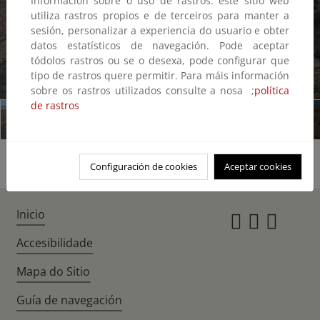
Información sobre o uso de rastros: este sitio web
utiliza rastros propios e de terceiros para manter a
sesión, personalizar a experiencia do usuario e obter
datos estatísticos de navegación. Pode aceptar
tódolos rastros ou se o desexa, pode configurar que
tipo de rastros quere permitir. Para máis información
1/12
sobre os rastros utilizados consulte a nosa ;
política
de rastros
Configuración de cookies
Aceptar cookies
Inicio
Instagr
Twitte
Fac
Accesibilidade
Mapa do Sitio
Guía de navegación