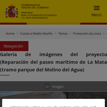
Menú
Home
Costas e Medio Mariño
Temas
Protección da costa
Navegación
Galería de imágenes del proyecto
(Reparación del paseo marítimo de La Mata
(tramo parque del Molino del Agua)
12
Images