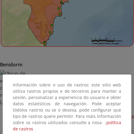
Benidorm
Información sobre o uso de rastros: este sitio web
utiliza rastros propios e de terceiros para manter a
sesión, personalizar a experiencia do usuario e obter
datos estatísticos de navegación. Pode aceptar
tódolos rastros ou se o desexa, pode configurar que
tipo de rastros quere permitir. Para máis información
Obras de emergencia para consolidar y reparar la Torre de
sobre os rastros utilizados consulte a nosa ;
política
Les Caletes (Terminada, 2018)
de rastros