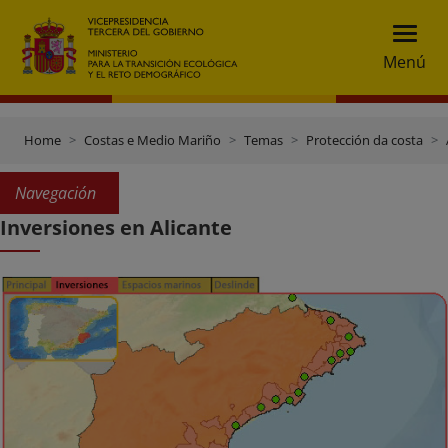
Menú
Home
Costas e Medio Mariño
Temas
Protección da costa
Navegación
Inversiones en Alicante