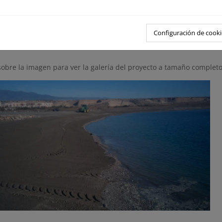
to
: 150.000,00 € (entre las obras de Adra y El Ejido)
as
: X: 509.882 Y: 4.066.856 (WGS84) (30 S)
Configuración de cooki
 de imágenes
sobre la imagen para ver la galería del proyecto a tamaño completo