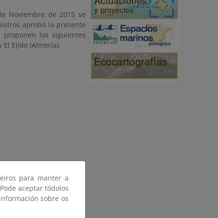
 de Noviembre de 2015 se
nistros aprobó la presente
 proponen las siguientes
El Ejido (Almería).
ceiros para manter a
 Pode aceptar tódolos
 información sobre os