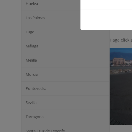
Presupues
Huelva
Coordenad
Las Palmas
Galería
Lugo
Haga click 
Málaga
Melilla
Murcia
Pontevedra
Sevilla
Tarragona
Santa Cruz de Tenerife