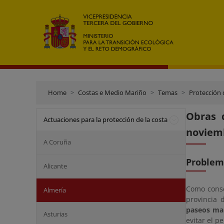
Home
Costas e Medio Mariño
Temas
Protección 
Obras 
Actuaciones para la protección de la costa
noviemb
A Coruña
Problem
Alicante
Como conse
Almería
provincia 
paseos ma
Asturias
evitar el p