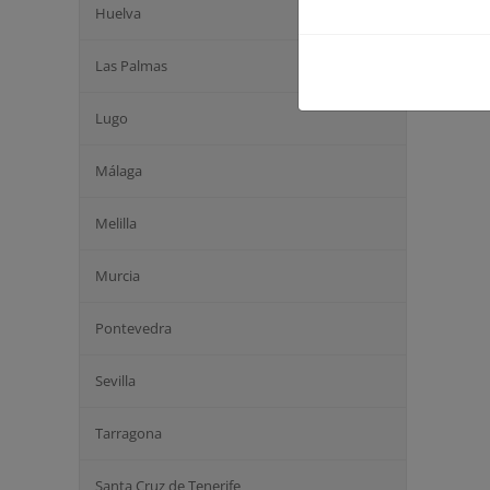
Huelva
Las Palmas
Lugo
Málaga
Melilla
Murcia
Pontevedra
Sevilla
Tarragona
Santa Cruz de Tenerife