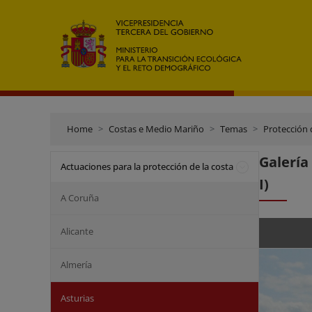
Home
Costas e Medio Mariño
Temas
Protección 
Galería
Actuaciones para la protección de la costa
I)
A Coruña
Alicante
Almería
Asturias