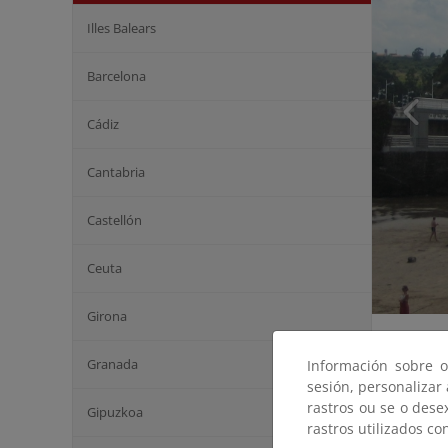
Illes Balears
Barcelona
Cádiz
Cantabria
Castellón
Ceuta
Girona
Granada
Información sobre o
sesión, personalizar
rastros ou se o dese
Gipuzkoa
rastros utilizados co