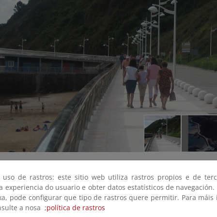
 uso de rastros: este sitio web utiliza rastros propios e de ter
 a experiencia do usuario e obter datos estatísticos de navegación.
xa, pode configurar que tipo de rastros quere permitir. Para máis
nsulte a nosa ;
política de rastros