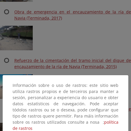
Obra de emergencia en el encauzamiento de la ría de
Navia (Terminada, 2017)
Refuerzo de la cimentación del tramo inicial del dique de
encauzamiento de la ría de Navia (Terminada, 2015)
Información sobre o uso de rastros: este sitio web
utiliza rastros propios e de terceiros para manter a
sesión, personalizar a experiencia do usuario e obter
datos estatísticos de navegación. Pode aceptar
Refuerzo de la cimentación de la parte final del dique de
tódolos rastros ou se o desexa, pode configurar que
encauzamiento de la ría de Navia (Terminada, 2015)
tipo de rastros quere permitir. Para máis información
sobre os rastros utilizados consulte a nosa ;
política
de rastros