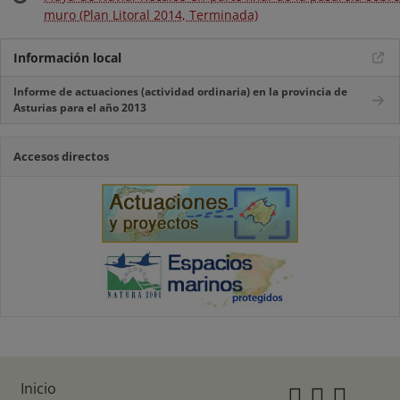
muro (Plan Litoral 2014, Terminada)
Información local
Informe de actuaciones (actividad ordinaria) en la provincia de
Asturias para el año 2013
Accesos directos
Inicio
Instagr
Twitte
Fac