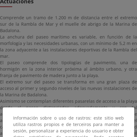
Actuaciones
Comprende un tramo de 1.200 m de distancia entre el extremo
sur de la Rambla de Mar y el muelle de abrigo de la Marina de
Badalona.
La anchura del paseo marítimo es variable, en función de la
morfología y las necesidades urbanas, con un mínimo de 5,2 m en
la zona adyacente a las instalaciones deportivas de la Rambla del
mar.
El paseo comprende dos tipologías de pavimento, una de
hormigón en la zona interior próxima al ámbito urbano, y otra
franja de pavimento de madera junto a la playa.
El extremo sur del paseo se transforma en una gran plaza de
acceso al primer y segundo niveles de las nuevas instalaciones de
la Marina de Badalona.
Asimismo se contemplan diferentes pasarelas de acceso a la playa
desde el paseo distanciadas adecuadamente y con tal
accesibilidad a personas con movilidad reducida. También se
Información sobre o uso de rastros: este sitio web
acondicionan los pasos inferiores de acceso al paseo desde el
utiliza rastros propios e de terceiros para manter a
casco urbano de Badalona, permitiendo dar una mayor seguridad
sesión, personalizar a experiencia do usuario e obter
al acceso de los ciudadanos a la playa y consiguiendo vertebrar el