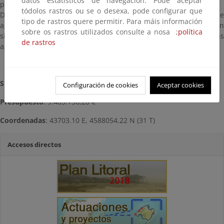
datos estatísticos de navegación. Pode aceptar
paseo con el resto de la red viaria municipal.
tódolos rastros ou se o desexa, pode configurar que
Dentro de la actuación se contempla el desvío de un colector de
tipo de rastros quere permitir. Para máis información
aguas pluviales que desagua en el mar, hacia una ubicación
sobre os rastros utilizados consulte a nosa ;
política
situada junto al dique del puerto, con objeto de canalizar las
de rastros
aguas y no afectar a la estabilidad de la playa.
Situación:
Terminada (Agosto 2012)
Configuración de cookies
Aceptar cookies
Presupuesto
: 9.483.156,28 €
Coordenadas
: 43703.10 E, 4588054.22 N (31 T)
Accesos directos