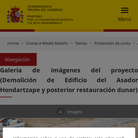
Menú
Home
Costas e Medio Mariño
Temas
Protección da costa
Navegación
Galería de imágenes del proyecto
(Demolición de Edificio del Asador
Hondartzape y posterior restauración dunar)
4
Images