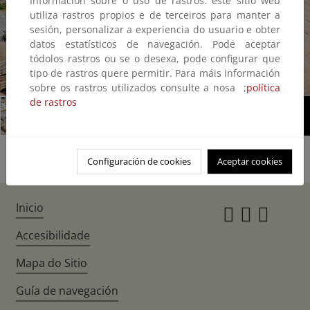
Información sobre o uso de rastros: este sitio web
utiliza rastros propios e de terceiros para manter a
sesión, personalizar a experiencia do usuario e obter
datos estatísticos de navegación. Pode aceptar
tódolos rastros ou se o desexa, pode configurar que
tipo de rastros quere permitir. Para máis información
1/4
sobre os rastros utilizados consulte a nosa ;
política
de rastros
Configuración de cookies
Aceptar cookies
Inicio
Instagr
Twitte
Fac
Accesibilidade
Mapa do Sitio
Guía de navegación