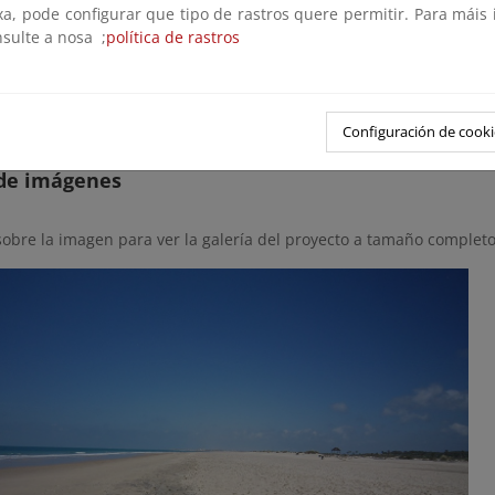
xa, pode configurar que tipo de rastros quere permitir. Para máis
as:
nsulte a nosa ;
política de rastros
: 748
.376,87 m E, 4
.034.772,50 m N (zona 29)
 753
.175,00 m E, 4
.028.483,00 m N (zona 29)
Configuración de cooki
 de imágenes
sobre la imagen para ver la galería del proyecto a tamaño completo