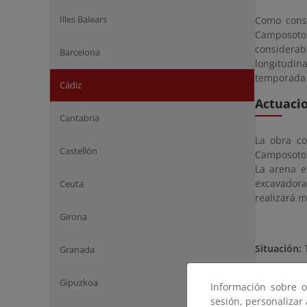
Illes Balears
Como conse
Camposoto 
considera
Barcelona
longitudin
temporada 
Cádiz
Actuaci
Cantabria
La obra c
Castellón
Camposoto 
La arena e
excavadora
Ceuta
realizará m
Girona
Situación:
T
Granada
Plazo
: 2 m
Gipuzkoa
Información sobre o
Presupues
sesión, personalizar