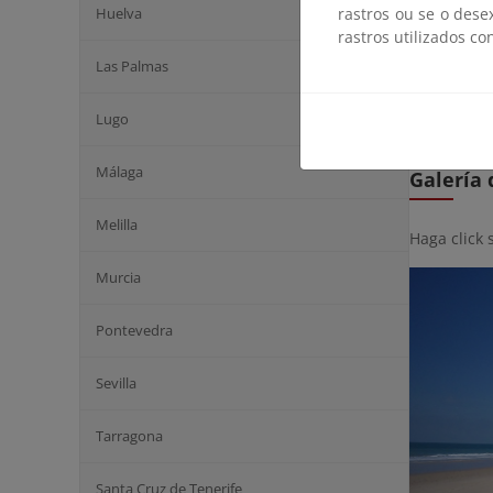
Huelva
rastros ou se o dese
Coordenad
rastros utilizados co
Camposoto
Las Palmas
La Barrosa:
Lugo
Málaga
Galería
Melilla
Haga click 
Murcia
Pontevedra
Sevilla
Tarragona
Santa Cruz de Tenerife