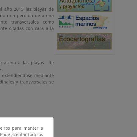
l año 2015 las playas de
rido una pérdida de arena
nto transversales como
nte citadas con cara a la
e arena a las playas de
-.
o, extendiéndose mediante
dinales y transversales se
ceiros para manter a
 Pode aceptar tódolos