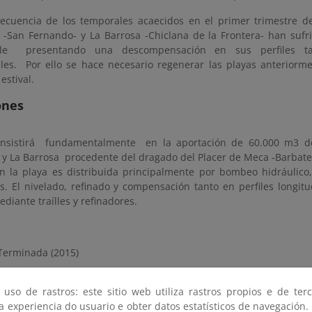
cuencia de los temporales acaecidos en el primer trimestre de
-San Fernando- y La Barrosa -Chiclana de la Frontera- han suf
ble presentando una descompensación en sus perfiles ta
ales. Por ello se hace necesario regenerar las playas anteriorme
estival.
ones
onsistirá fundamentalmente en la aportación de 60.000 m3 d
y La Barrosa procedente del dragado del Placer de Meca -Barbate
n la playa es distribuida principalmente por bombeo hidráulic
s. El nivelado, refinado y compensación tanto en perfiles longitu
ediante traílles y refinadores.
erminada (2015)
eses
 uso de rastros: este sitio web utiliza rastros propios e de ter
to
: 670.800,00 €
 a experiencia do usuario e obter datos estatísticos de navegación.