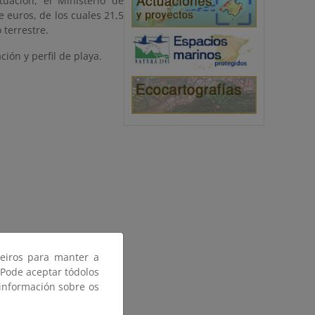
uación, el Ministerio de
 euros, de los cuales 21,5
 terrestre.
ión y perfil de playa.
ceiros para manter a
 Pode aceptar tódolos
 información sobre os
: