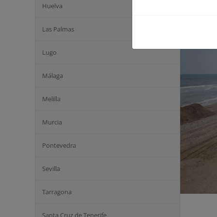
Huelva
Las Palmas
Lugo
Málaga
Melilla
Murcia
Pontevedra
Sevilla
Tarragona
Santa Cruz de Tenerife