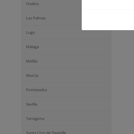
Huelva
Las Palmas
Lugo
Málaga
Melilla
Murcia
Pontevedra
Sevilla
Tarragona
Santa Cruz de Tenerife