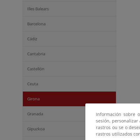
Illes Balears
Barcelona
Cádiz
Cantabria
Castellón
Ceuta
Girona
Granada
Información sobre o
sesión, personalizar
rastros ou se o dese
Gipuzkoa
rastros utilizados co