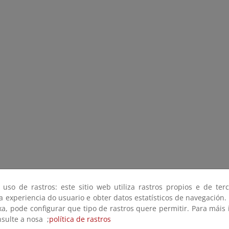
 uso de rastros: este sitio web utiliza rastros propios e de ter
 a experiencia do usuario e obter datos estatísticos de navegación.
xa, pode configurar que tipo de rastros quere permitir. Para máis
nsulte a nosa ;
política de rastros