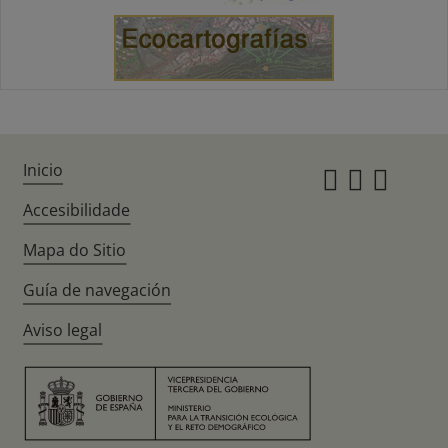
Inicio
Instagr
Twitte
Fac
Accesibilidade
Mapa do Sitio
Guía de navegación
Aviso legal