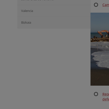
Cam
Valencia
Bizkaia
Reo
def