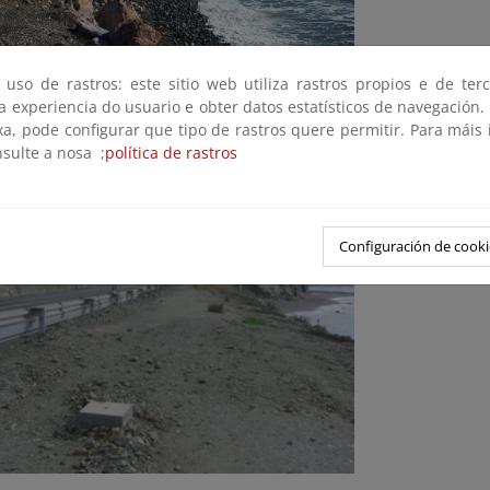
 uso de rastros: este sitio web utiliza rastros propios e de ter
 a experiencia do usuario e obter datos estatísticos de navegación.
ación de playas en la zona de Castillo de baños (Próxima ejecución)
xa, pode configurar que tipo de rastros quere permitir. Para máis
nsulte a nosa ;
política de rastros
Configuración de cooki