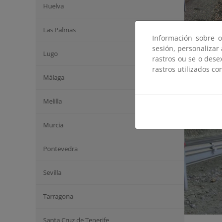
Huelva
Las Palmas
Información sobre o
sesión, personalizar
Cre
Lugo
rastros ou se o dese
rastros utilizados co
Málaga
Melilla
Murcia
Pontevedra
Sevilla
Tarragona
Santa Cruz de Tenerife