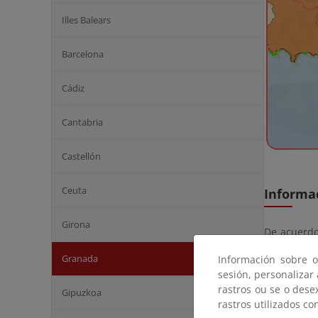
Illes Balears
Barcelona
Cádiz
Cantabria
Castellón
Ceuta
Informac
Girona
De acuerdo 
anuncios de
Granada
Información sobre o
interesado
sesión, personalizar
Actualment
rastros ou se o dese
Gipuzkoa
rastros utilizados co
Fluj