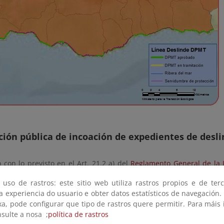
ión pública de incoación de expedientes de desli
con lo previsto en el Art. 21.2 a) del
Reglamento General de la 
 incoación de los expedientes de deslinde con el fin de que en el
 uso de rastros: este sitio web utiliza rastros propios e de ter
 pueda comparecer en el expediente y formular las alegaciones q
 a experiencia do usuario e obter datos estatísticos de navegación.
e no disponemos de anuncios en la provincia.
xa, pode configurar que tipo de rastros quere permitir. Para máis
nsulte a nosa ;
política de rastros
o de Deslindes (Art.17 del Reglamento de Costas)