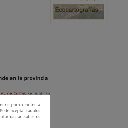
nde en la provincia
Ley de Costas
se publican
 plazo de 1 mes, cualquier
ceiros para manter a
ue considere oportunas.
 Pode aceptar tódolos
 información sobre os