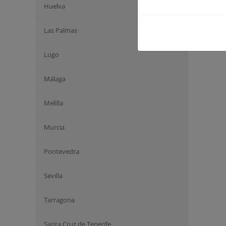
Huelva
Las Palmas
Lugo
Málaga
Melilla
Murcia
Pontevedra
Sevilla
Tarragona
Santa Cruz de Tenerife