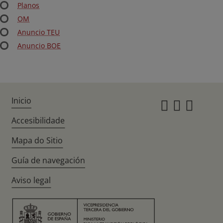
Planos
OM
Anuncio TEU
Anuncio BOE
Inicio
Instagr
Twitte
Fac
Accesibilidade
Mapa do Sitio
Guía de navegación
Aviso legal