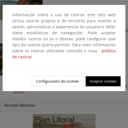
Información sobre o uso de rastros: este sitio web
utiliza rastros propios e de terceiros para manter a
sesión, personalizar a experiencia do usuario e obter
Construcción de muro de defensa en yacimiento romano
datos estatísticos de navegación. Pode aceptar
de S'Argamassa (Terminado, 2015)
tódolos rastros ou se o desexa, pode configurar que
tipo de rastros quere permitir. Para máis información
sobre os rastros utilizados consulte a nosa ;
política
de rastros
Configuración de cookies
Aceptar cookies
Demolición de caseta varadero en Es Niu Blau (Terminado,
2014)
Accesos directos