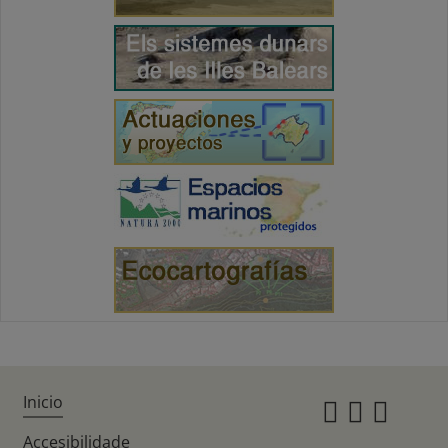
Inicio
Instagr
Twitte
Fac
Accesibilidade