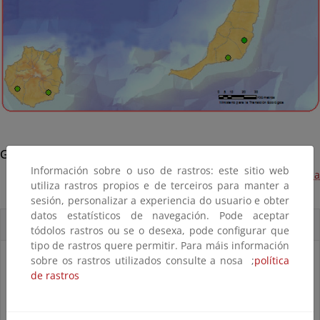
Gran Canaria - Mogán
Información sobre o uso de rastros: este sitio web
Reparación de daños en acceso a la playa de Patalavaca
utiliza rastros propios e de terceiros para manter a
(Terminado, 2013)
sesión, personalizar a experiencia do usuario e obter
datos estatísticos de navegación. Pode aceptar
Accesos directos
tódolos rastros ou se o desexa, pode configurar que
tipo de rastros quere permitir. Para máis información
sobre os rastros utilizados consulte a nosa ;
política
de rastros