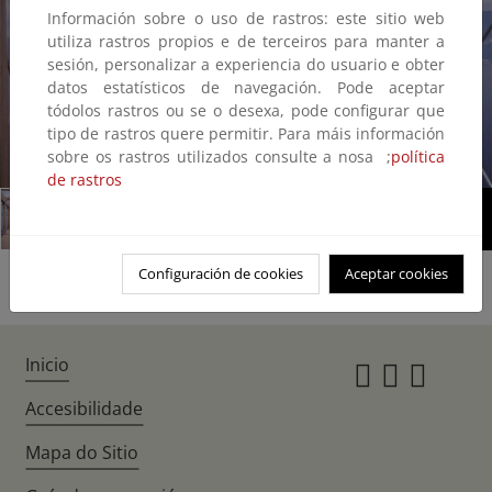
Información sobre o uso de rastros: este sitio web
utiliza rastros propios e de terceiros para manter a
sesión, personalizar a experiencia do usuario e obter
datos estatísticos de navegación. Pode aceptar
tódolos rastros ou se o desexa, pode configurar que
tipo de rastros quere permitir. Para máis información
sobre os rastros utilizados consulte a nosa ;
política
1/4
de rastros
Configuración de cookies
Aceptar cookies
Inicio
Instagr
Twitte
Fac
Accesibilidade
Mapa do Sitio