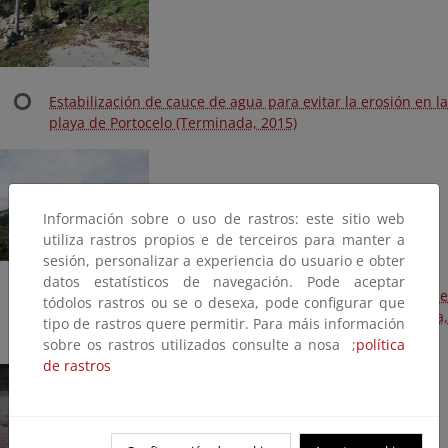
Estabilización de cauce de agua para evitar la erosión en la
playa de Portocelo (Terminada, 2015)
Información sobre o uso de rastros: este sitio web
utiliza rastros propios e de terceiros para manter a
sesión, personalizar a experiencia do usuario e obter
datos estatísticos de navegación. Pode aceptar
Demolición de edificaciones en el entorno de la playa de
tódolos rastros ou se o desexa, pode configurar que
Morás y restauración a su estado original (Terminada,
tipo de rastros quere permitir. Para máis información
2015)
sobre os rastros utilizados consulte a nosa ;
política
de rastros