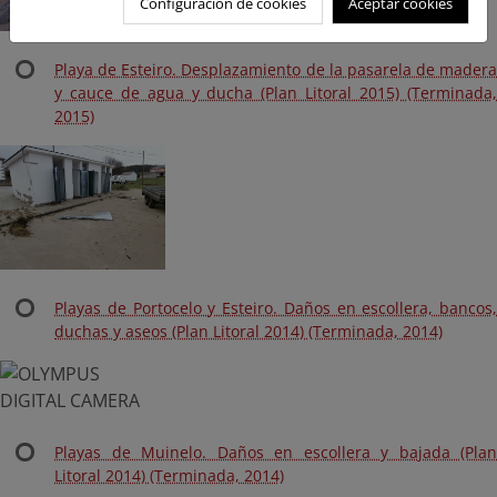
Configuración de cookies
Aceptar cookies
Playa de Esteiro. Desplazamiento de la pasarela de madera
y cauce de agua y ducha (Plan Litoral 2015) (Terminada,
2015)
Playas de Portocelo y Esteiro. Daños en escollera, bancos,
duchas y aseos (Plan Litoral 2014) (Terminada, 2014)
Playas de Muinelo. Daños en escollera y bajada (Plan
Litoral 2014) (Terminada, 2014)