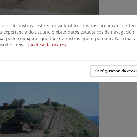
 uso de rastros: este sitio web utiliza rastros propios e de ter
 a experiencia do usuario e obter datos estatísticos de navegación.
xa, pode configurar que tipo de rastros quere permitir. Para máis
nsulte a nosa ;
política de rastros
servación, mantenimiento y protección del DPMT de la costa (2012
Configuración de cooki