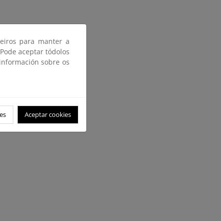
ceiros para manter a
 Pode aceptar tódolos
 información sobre os
-2013) (Terminada)
es
Aceptar cookies