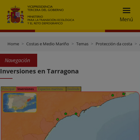
Menú
Home
Costas e Medio Mariño
Temas
Protección da costa
Navegación
Inversiones en Tarragona