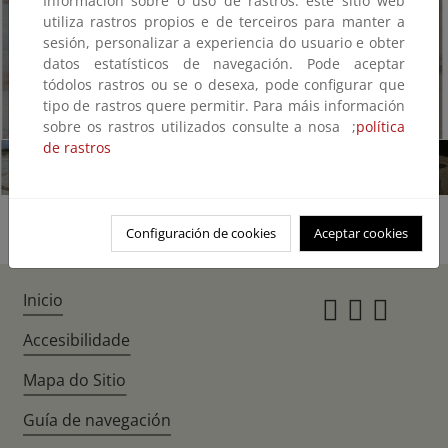
Información sobre o uso de rastros: este sitio web
utiliza rastros propios e de terceiros para manter a
sesión, personalizar a experiencia do usuario e obter
datos estatísticos de navegación. Pode aceptar
tódolos rastros ou se o desexa, pode configurar que
tipo de rastros quere permitir. Para máis información
1/8
sobre os rastros utilizados consulte a nosa ;
política
de rastros
Configuración de cookies
Aceptar cookies
Inicio
Instagr
Twitte
Fac
Accesibilidade
Mapa do Sitio
Guía de navegación