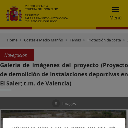
Menú
Home
Costas e Medio Mariño
Temas
Protección da costa
Navegación
Galería de imágenes del proyecto (Proyecto
de demolición de instalaciones deportivas en
El Saler; t.m. de Valencia)
8
Images