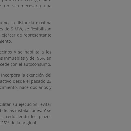
ue no sea necesaria una
nsumo, la distancia máxima
 de 5 MW, se flexibilizan
á ejercer de representante
miento.
ecinos y se habilita a los
es Inmuebles y del 95% en
sucede con el autoconsumo.
o incorpora la exención del
roactivo desde el pasado 23
cimiento, hace dos años y
litar su ejecución, evitar
 de las instalaciones. Y se
–, reduciendo los plazos
125% de la original.