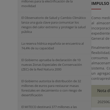
millones para la electrificación de la
IMPULSO 
movilidad
Como medida
El Observatorio de Salud y Cambio Climático
lanza una guía clave para comunicar los
al almace
riesgos del calor extremo y proteger la salud
incorporac
pública
expediente
General de 
La reserva hídrica española se encuentra al
Finalmente
74,4% de su capacidad
flexibilid
consumos 
El Gobierno aprueba la declaración de 10
almacenami
nuevas Zonas Especiales de Conservación
sistema. C
(ZEC) de la Red Natura 2000
un agregad
contrapres
El Gobierno autoriza la distribución de 32
millones de euros para restaurar masas
Nota d
forestales en decaimiento o con riesgo de
desertificación
202506
El MITECO destinará 377 millones a las