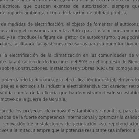
 eléctricos, que quedan exentas de autorización, siempre q
de impacto ambiental ni una declaración de utilidad pública.
a de medidas de electrificación, al objeto de fomentar el autoco
eneración y el consumo aumenta a 5 Km para instalaciones menores
ías, y se introduce la figura del gestor de autoconsumo, que podr
ícipes, facilitando las gestiones necesarias para su buen funciona
e la electrificación de la climatización en las comunidades de v
tos la aplicación de deducciones del 50% en el Impuesto de Bien
 sobre Construcciones, Instalaciones y Obras (ICIO), tal como ya 
 potenciando la demanda y la electrificación industrial, el decret
peajes eléctricos a la industria electrointensiva con carácter ret
habida cuenta de la eficacia que ha demostrado desde su estable
motivo de la guerra de Ucrania.
ión de los proyectos de renovables también se modifica, para faci
vados de la fuerte competencia internacional y optimizar la calidad
 renovación de instalaciones de generación –su repotenciación
ivos a la mitad, siempre que la potencia resultante sea inferior al 