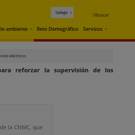
Galego
Buscar
io ambiente
Reto Demográfico
Servizos
Medio ambiente
Servizos
ores eléctricos
ra reforzar la supervisión de los
o de la CNMC, que