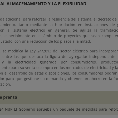
AL ALMACENAMIENTO Y LA FLEXIBILIDAD
 adicional para reforzar la resiliencia del sistema, el decreto d
namiento, tanto mediante la hibridación en instalaciones de
ión al sistema eléctrico en general. Se agiliza la tramitaci
s, especialmente en el ámbito de proyectos que sean competen
Estado, con una reducción de los plazos a la mitad.
, se modifica la Ley 24/2013 del sector eléctrico para incorpor
ad, entre las que destaca la figura del agregador independiente
y la electricidad generada por consumidores, producto
ento para su venta o compra en los mercados de electricidad y la 
on el desarrollo de estas disposiciones, los consumidores podrán 
or para que gestione su demanda y obtener un ahorro en la fac
tación.
e prensa
24_NdP_El_Gobierno_aprueba_un_paquete_de_medidas_para_refor