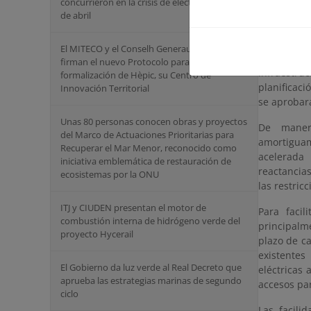
concurrieron en la crisis de electricidad del 28
de abril
FOMENTO 
El MITECO y el Conselh Generau d’ Aran
Para profu
firman el nuevo Protocolo para la
infraestru
formalización de Hèpic, su Centro de
planificaci
Innovación Territorial
se aprobar
Unas 80 personas conocen obras y proyectos
De manera
del Marco de Actuaciones Prioritarias para
amortiguam
Recuperar el Mar Menor, reconocido como
acelerada
iniciativa emblemática de restauración de
reactancias
ecosistemas por la ONU
las restric
ITJ y CIUDEN presentan el motor de
Para facil
combustión interna de hidrógeno verde del
principalm
proyecto Hycerail
plazo de c
existentes
El Gobierno da luz verde al Real Decreto que
eléctricas
aprueba las estrategias marinas de segundo
accesos pa
ciclo
Las facili