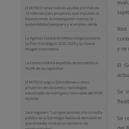
eval
El MITECO lanza nuevas ayudas por más de
sujet
73 millones para proyectos que impulsen la
bioeconomía, la investigación marina, la
sostenibilidad pesquera y el empleo verde
Red 
cont
La Agencia Estatal de Meteorología presenta
su Plan Estratégico 2025-2029 y su nueva
y se
imagen corporativa
La reserva hídrica española se encuentra al
El G
76,8% de su capacidad
actu
El MITECO asigna 524 millones a cinco
proyectos de clústeres y tecnologías
Se i
industriales de hidrógeno renovable del IPCEI
Hy2Use
flexi
Sara Aagesen: “Las aportaciones a la consulta
Se r
pública de la Estrategia Nacional demuestran
que el medio rural es un territorio de
del 8
oportunidades”