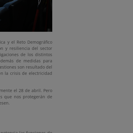
gica y el Reto Demográfico
 y resiliencia del sector
igaciones de los distintos
, además de medidas para
uestiones son resultado del
 la crisis de electricidad
mente el 28 de abril. Pero
as que nos protegerán de
esen.
 potencia las funciones de