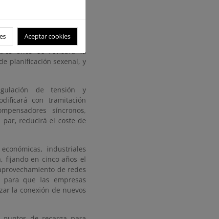
es
Aceptar cookies
izar la adaptación de la
 tres años se revisará la
de planificación sexenal, y
egulación de tensión y
odificará con tramitación
ompensadores síncronos,
 par, reducirá el coste de
 económicas, industriales
 fijando en cinco años el
 aprovechamiento de redes
os para que las empresas
izar la conexión de nuevos
s puntos de recarga para