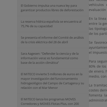
vehículos
El Gobierno impulsa una nueva ley para
evaluación 
garantizar productos libres de deforestación
En la líne
La reserva hídrica española se encuentra al
entre la g
75,7% de su capacidad
las tipolog
de los part
Se presenta el informe del Comité de análisis
de la crisis eléctrica del 28 de abril
Se favorec
ayuntamien
el Impuesto
Sara Aagesen: “Defender la ciencia y de la
información veraz es fundamental como
Para seguir
base de la acción climática”
80% de los 
de enero, 
El MITECO invierte 5 millones de euros en la
medio, con 
mayor investigación del funcionamiento
hidrogeológico del Campo de Cartagena y su
La tramitac
relación con el Mar Menor
costes deri
fomenta la
El MITECO lanza los programas MOVES
administrat
Corredores y MOVES Flotas Plus, con 200