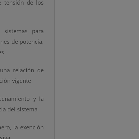
e tensión de los
r sistemas para
ones de potencia,
es
 una relación de
ción vigente
acenamiento y la
ncia del sistema
nero, la exención
nsiva