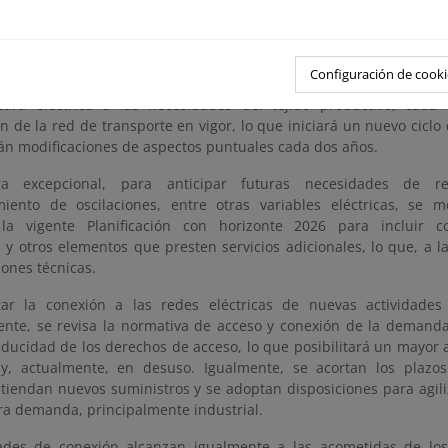
DE LA ELECTRIFICACIÓN
Configuración de cooki
ndizar en el proceso de electrificación de la economía y agil
ctura eléctrica a las necesidades del tejido productivo, cada
ón de la red de transporte en vigor, lo que iniciará un nuevo ciclo 
án modificaciones de aspectos puntuales cada dos años.
 excepcional, para anticipar futuras necesidades de r
iento de oscilaciones, entre otras variables eléctricas, se m
 la vigente Planificación con horizonte 2026 para incluir c
 y otros elementos que presten servicios adicionales, lo que, a la
ciones técnicas.
itar la conexión a las redes eléctricas de nuevas actividades
ente, se revisa la normativa de acceso y conexión de la demanda,
aducidad de los derechos de acceso, lo que posibilitará un mayor
 y, actualmente, en desuso. Igualmente, se acortan los plaz
 atiendan nuevos suministros y se adoptan disposiciones para agil
ra demanda, principalmente industrial.
dades de conexión alcanzan igualmente a las acometidas de lo