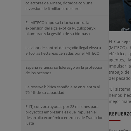
colectores de Arriate, dotados con una
inversión de 6 millones de euros
EL MITECO impulsa la lucha contra la
expansión del alga exótica Rugulopteryx
okamurae y la gestión de su biomasa
El Consejo
(MITECO), 
La labor de control del regadío ilegal eleva a
9.100 las hectáreas cerradas por el MITECO
eléctrico,
agentes, l
impulsar la
España refuerza su liderazgo en la protección
trabajo del
de los océanos
del pasado 
La reserva hídrica española se encuentra al
“El sistema
76,4% de su capacidad
hemos hech
mejor mane
El ITJ convoca ayudas por 28 millones para
proyectos empresariales que impulsen el
REFUERZO
desarrollo económico en zonas de Transición
Justa
Para reforz