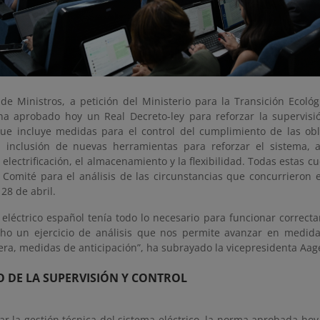
 de Ministros, a petición del Ministerio para la Transición Ecoló
ha aprobado hoy un Real Decreto-ley para reforzar la supervisión
 que incluye medidas para el control del cumplimiento de las obl
a inclusión de nuevas herramientas para reforzar el sistema
 electrificación, el almacenamiento y la flexibilidad. Todas estas c
 Comité para el análisis de las circunstancias que concurrieron en
28 de abril.
 eléctrico español tenía todo lo necesario para funcionar correcta
o un ejercicio de análisis que nos permite avanzar en medid
ra, medidas de anticipación”, ha subrayado la vicepresidenta Aag
 DE LA SUPERVISIÓN Y CONTROL
ar la gestión técnica del sistema eléctrico, la norma aprobada hoy