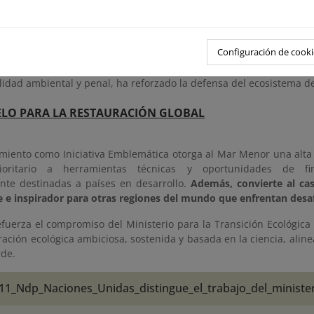
ación ciudadana ha tenido también un papel importante. Más de
n una Iniciativa Legislativa Popular que culminó con el recono
Configuración de cooki
o sujeto de derechos, convirtiéndolo en el primer ecosi
ción. Esta iniciativa, junto con procedimientos judiciales 
idad ambiental y penal, ha reforzado la defensa del ecosistema de
LO PARA LA RESTAURACIÓN GLOBAL
miento como Iniciativa Emblemática otorga al Mar Menor una alta v
ioritario a herramientas técnicas y oportunidades de fina
nte destinadas a países en desarrollo.
Además, convierte al ca
le e inspirador para otras regiones del mundo que enfrentan desaf
efuerza el compromiso del Ministerio para la Transición Ecológica
ación ecológica ambiciosa, sostenida y basada en la ciencia, aline
de.
11_Ndp_Naciones_Unidas_distingue_el_trabajo_del_minister