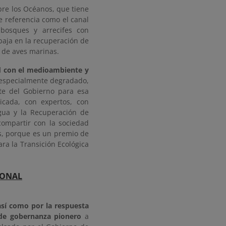
bre los Océanos, que tiene
e referencia como el canal
bosques y arrecifes con
abaja en la recuperación de
n de aves marinas.
ad con el medioambiente y
o especialmente degradado,
te del Gobierno para esa
icada, con expertos, con
Agua y la Recuperación de
compartir con la sociedad
s, porque es un premio de
ra la Transición Ecológica
IONAL
 así como por la respuesta
o de gobernanza pionero
a