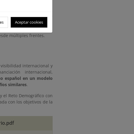
 medio millón de personas
cimiento jurídico del Mar
es
Aceptar cookies
stema europeo con esta
basados en normativa de
sde múltiples frentes.
isibilidad internacional y
nciación internacional,
so español en un modelo
íos similares
.
 y el Reto Demográfico con
ada con los objetivos de la
io.pdf