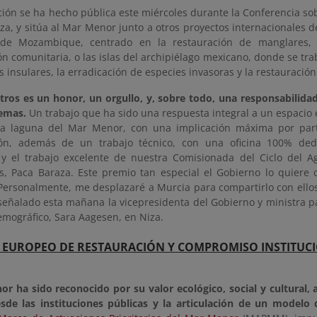
ción se ha hecho pública este miércoles durante la Conferencia so
za, y sitúa al Mar Menor junto a otros proyectos internacionales d
 de Mozambique, centrado en la restauración de manglares, 
ón comunitaria, o las islas del archipiélago mexicano, donde se tr
 insulares, la erradicación de especies invasoras y la restauració
tros es un honor, un orgullo, y, sobre todo, una responsabilid
temas.
Un trabajo que ha sido una respuesta integral a un espaci
la laguna del Mar Menor, con una implicación máxima por par
ión, además de un trabajo técnico, con una oficina 100% ded
s, y el trabajo excelente de nuestra Comisionada del Ciclo del 
s, Paca Baraza. Este premio tan especial el Gobierno lo quiere 
Personalmente, me desplazaré a Murcia para compartirlo con ello
señalado esta mañana la vicepresidenta del Gobierno y ministra pa
emográfico, Sara Aagesen, en Niza.
 EUROPEO DE RESTAURACIÓN Y COMPROMISO INSTITUC
or ha sido reconocido por su valor ecológico, social y cultural,
esde las instituciones públicas y la articulación de un model