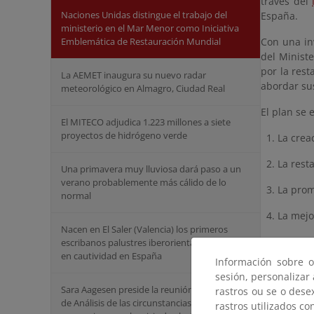
través del
Naciones Unidas distingue el trabajo del
España.
ministerio en el Mar Menor como Iniciativa
Con una in
Emblemática de Restauración Mundial
del Minist
por la rest
La AEMET inaugura su nuevo radar
abordar su
meteorológico en Almagro, Ciudad Real
El plan se 
El MITECO adjudica 1.223 millones a siete
proyectos de hidrógeno verde
1. La creac
2. La rest
Una primavera muy lluviosa dará paso a un
verano probablemente más cálido de lo
3. La prom
normal
4. La mejor
Nacen en El Saler (Valencia) los primeros
5. La conse
escribanos palustres iberorientales criados
en cautividad en España
Información sobre o
Las actuaci
sesión, personalizar
Sara Aagesen preside la reunión del Comité
rastros ou se o dese
UN PROC
de Análisis de las circunstancias que
rastros utilizados co