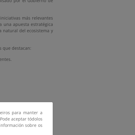
sado por el Gobierno de
niciativas más relevantes
ta una apuesta estratégica
a natural del ecosistema y
as que destacan:
entes.
 ciudadana e institucional.
ceiros para manter a
ado 450 millones.
 Pode aceptar tódolos
 información sobre os
OPA