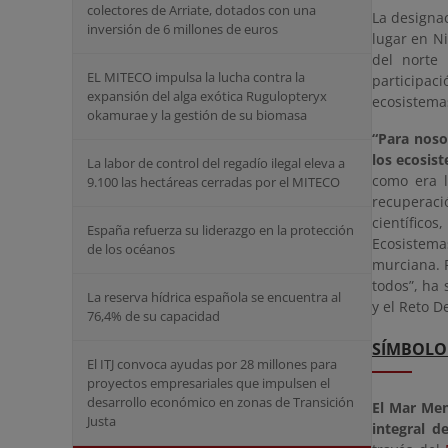
colectores de Arriate, dotados con una
La designa
inversión de 6 millones de euros
lugar en Ni
del norte
EL MITECO impulsa la lucha contra la
participaci
expansión del alga exótica Rugulopteryx
ecosistemas
okamurae y la gestión de su biomasa
“Para noso
los ecosis
La labor de control del regadío ilegal eleva a
como era 
9.100 las hectáreas cerradas por el MITECO
recuperac
científico
España refuerza su liderazgo en la protección
Ecosistema
de los océanos
murciana. 
todos”, ha 
La reserva hídrica española se encuentra al
y el Reto D
76,4% de su capacidad
SÍMBOLO
El ITJ convoca ayudas por 28 millones para
proyectos empresariales que impulsen el
desarrollo económico en zonas de Transición
El Mar Men
Justa
integral d