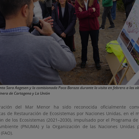
enta Sara Aagesen y la comisionada Paca Baraza durante la visita en febrero a las 
Minera de Cartagena y La Unión
ración del Mar Menor ha sido reconocida oficialmente como
as de Restauración de Ecosistemas por Naciones Unidas, en el m
ón de los Ecosistemas (2021–2030), impulsado por el Programa de
Ambiente (PNUMA) y la Organización de las Naciones Unidas p
 (FAO).