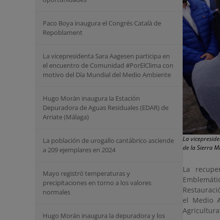
Paco Boya inaugura el Congrés Català de
Repoblament
La vicepresidenta Sara Aagesen participa en
el encuentro de Comunidad #PorElClima con
motivo del Día Mundial del Medio Ambiente
Hugo Morán inaugura la Estación
Depuradora de Aguas Residuales (EDAR) de
Arriate (Málaga)
La vicepresid
La población de urogallo cantábrico asciende
de la Sierra 
a 209 ejemplares en 2024
La recupe
Mayo registró temperaturas y
Emblemátic
precipitaciones en torno a los valores
Restauraci
normales
el Medio 
Agricultura
Hugo Morán inaugura la depuradora y los