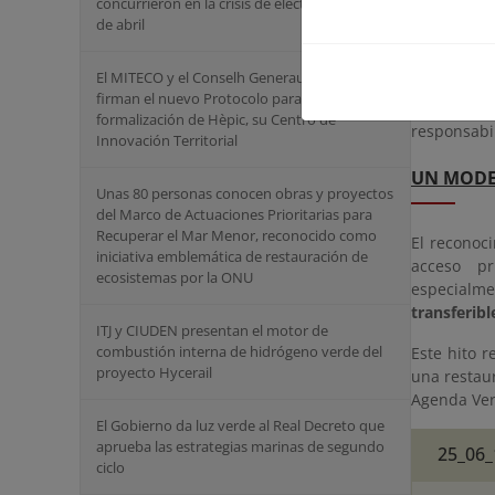
concurrieron en la crisis de electricidad del 28
de abril
La moviliz
promoviero
El MITECO y el Conselh Generau d’ Aran
Menor com
firman el nuevo Protocolo para la
considera
formalización de Hèpic, su Centro de
responsabil
Innovación Territorial
UN MODE
Unas 80 personas conocen obras y proyectos
del Marco de Actuaciones Prioritarias para
Recuperar el Mar Menor, reconocido como
El reconoci
iniciativa emblemática de restauración de
acceso pr
ecosistemas por la ONU
especialme
transferib
ITJ y CIUDEN presentan el motor de
combustión interna de hidrógeno verde del
Este hito r
proyecto Hycerail
una restaur
Agenda Ver
El Gobierno da luz verde al Real Decreto que
aprueba las estrategias marinas de segundo
25_06_
ciclo