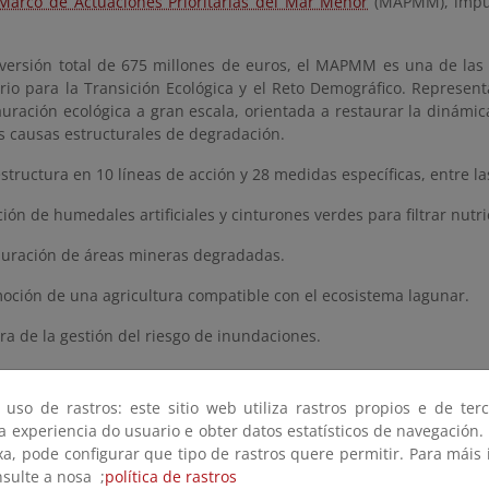
Marco de Actuaciones Prioritarias del Mar Menor
(MAPMM), impul
versión total de 675 millones de euros, el MAPMM es una de las i
erio para la Transición Ecológica y el Reto Demográfico. Represen
auración ecológica a gran escala, orientada a restaurar la dinámic
s causas estructurales de degradación.
estructura en 10 líneas de acción y 28 medidas específicas, entre l
ión de humedales artificiales y cinturones verdes para filtrar nutri
auración de áreas mineras degradadas.
oción de una agricultura compatible con el ecosistema lagunar.
a de la gestión del riesgo de inundaciones.
rvación activa de la biodiversidad y el fomento de la participación
 uso de rastros: este sitio web utiliza rastros propios e de ter
ones se despliegan sobre más de 8.770 hectáreas y ya se han activ
 a experiencia do usuario e obter datos estatísticos de navegación.
xa, pode configurar que tipo de rastros quere permitir. Para máis
ESO CON FUERTE RESPALDO SOCIAL Y PIONERO EN EUR
nsulte a nosa ;
política de rastros