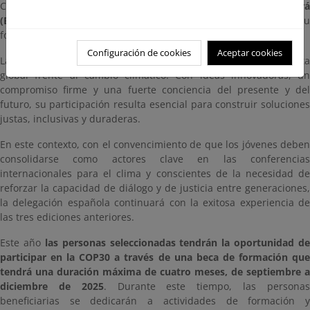
Cambio Climático (COP30) —
que se celebrará en Belém do Par
(Brasil) del 10 al 21 de noviembre
—, al tiempo que promueve s
formación práctica en el ámbito del cambio climático.
Configuración de cookies
Aceptar cookies
La juventud ha demostrado ser protagonista en la respuesta
global frente al cambio climático. Con ideas innovadoras, un
compromiso firme y una fuerte conciencia del presente y del
futuro, su participación resulta esencial para construir soluciones
justas, inclusivas y duraderas.
En este contexto, con el convencimiento de que los jóvenes deben
consolidarse como actores clave en las conferencias
internacionales para el clima y conscientes de la necesidad de
reforzar la capacidad de diálogo y de justicia entre generaciones,
la delegación española continuará con la exitosa experiencia de
las tres ediciones anteriores.
Este año
las personas seleccionadas tendrán la oportunidad de
participar en la COP30 a través de una beca de formación que
tendrá una duración máxima de cuatro meses, de septiembre a
diciembre de 2025
. Durante este tiempo, las persona
beneficiarias se dedicarán a actividades de formación y