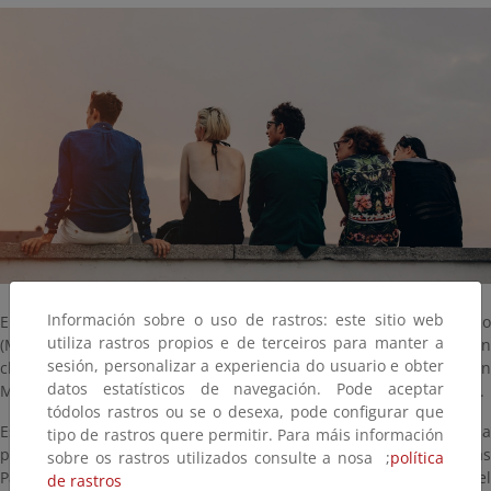
Información sobre o uso de rastros: este sitio web
El Ministerio para la Transición Ecológica y el Reto Demográfico
utiliza rastros propios e de terceiros para manter a
(MITECO) lanza las becas de formación para impulsar la acción
sesión, personalizar a experiencia do usuario e obter
climática juvenil en la Conferencia de las Partes de la Convención
datos estatísticos de navegación. Pode aceptar
Marco de las Naciones Unidas sobre el Cambio Climático (COP30).
tódolos rastros ou se o desexa, pode configurar que
Esta nueva edición de Generación Clima busca facilitar la
tipo de rastros quere permitir. Para máis información
participación de
cuatro jóvenes
en la próxima Conferencia de la
sobre os rastros utilizados consulte a nosa ;
política
Partes de la Convención Marco de las Naciones Unidas sobre el
de rastros