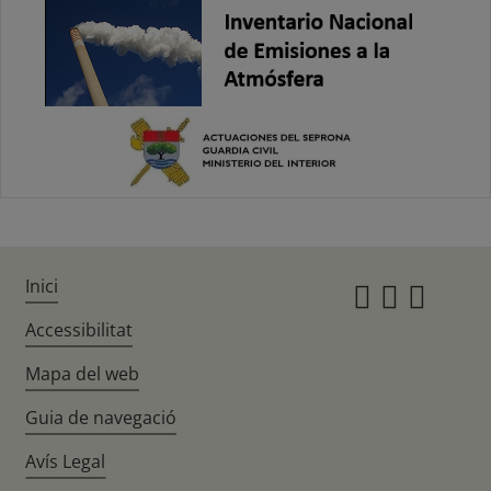
Inici
Instagr
Twitte
Fac
Accessibilitat
Mapa del web
Guia de navegació
Avís Legal