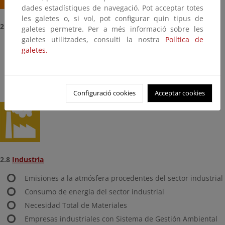
dades estadístiques de navegació. Pot acceptar totes
les galetes o, si vol, pot configurar quin tipus de
2.7
Energía
galetes permetre. Per a més informació sobre les
galetes utilitzades, consulti la nostra
Política de
Intensidad de energía primaria
galetes.
Intensidad de emisiones de CO2
Energías renovables
Ecoeficiencia en el sector energético
Configuració cookies
Acceptar cookies
2.8
Industria
Emisiones a la atmósfera procedentes del sector industrial
Consumo de energía del sector industrial
Necesidad Total de Materiales
Empresas industriales con Sistema de Gestión Ambiental