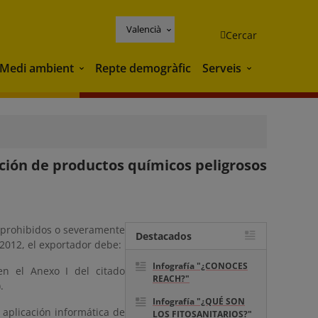
Valencià
Cercar
Medi ambient
Repte demogràfic
Serveis
Medi ambient
Serveis
ación de productos químicos peligrosos
s prohibidos o severamente
Destacados
/2012, el exportador debe:
Infografía "¿CONOCES
en el Anexo I del citado
REACH?"
).
Infografía "¿QUÉ SON
 aplicación informática de
LOS FITOSANITARIOS?"