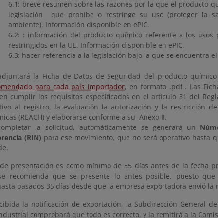
6.1:
breve resumen sobre las razones por la que el producto qu
legislación que prohíbe o restringe su uso (proteger la 
ambiente). Información disponible en ePIC
.
6.2:
: información del producto químico referente a los usos
restringidos en la UE. Información disponible en ePIC
.
6.3:
hacer referencia a la legislación bajo la que se encuentra 
adjuntará la Ficha de Datos de Seguridad del producto químico
omendado para cada país importador
, en formato .pdf . Las Fic
en cumplir los requisitos especificados en el artículo 31 del Reg
ativo al registro, la evaluación la autorización y la restricción d
micas (REACH) y elaborarse conforme a su Anexo II.
completar la solicitud, automáticamente se generará un
Núme
erencia (RIN)
para ese movimiento, que no será operativo hasta q
de.
de presentación es como mínimo de 35 días antes de la fecha pre
se recomienda que se presente lo antes posible, puesto que 
hasta pasados 35 días desde que la empresa exportadora envió la n
cibida la notificación de exportación, la Subdirección General d
dustrial comprobará que todo es correcto, y la remitirá a la Comis