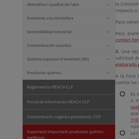
la Comisió
Atmosfera i qualitat de l'aire
respecto a 
Emisiones a la Atmósfera
Para comenz
Sostenibilidad industrial
Para plan
contact-fo
Contaminación acústica
3.
Una vez
solicitud d
Sistema espanyol d'inventari (SEI)
elaborado 
Productes químics
A la hora 
cuenta las 
Reglamentos REACH-CLP
Es o
o m
Portal de Información REACH-CLP
sus
ara
Contaminants orgànics persistents: COP
110
núm
Exportació-importació productes químics
La 
perillosos