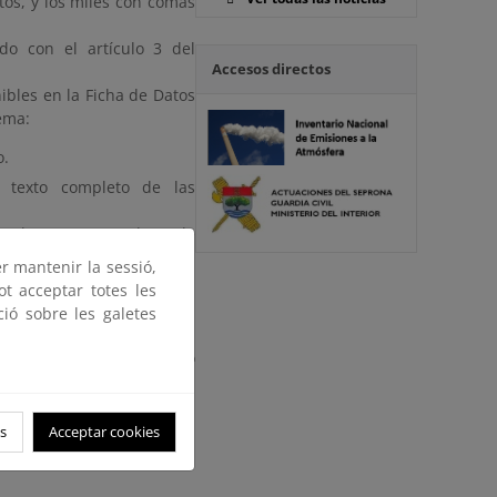
tos, y los miles con comas
do con el artículo 3 del
Accesos directos
ibles en la Ficha de Datos
ema:
o.
o texto completo de las
yendo texto completo de
er mantenir la sessió,
ot acceptar totes les
S”).
ció sobre les galetes
toxicológicas del producto
S”).
s
Acceptar cookies