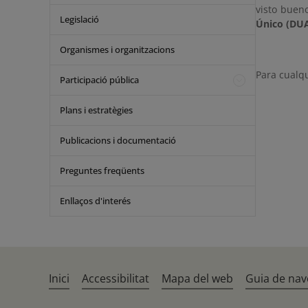
visto bueno
Legislació
Único (DU
Organismes i organitzacions
Para cualq
Participació pública
Plans i estratègies
Publicacions i documentació
Preguntes freqüents
Enllaços d'interés
Inici
Accessibilitat
Mapa del web
Guia de nav