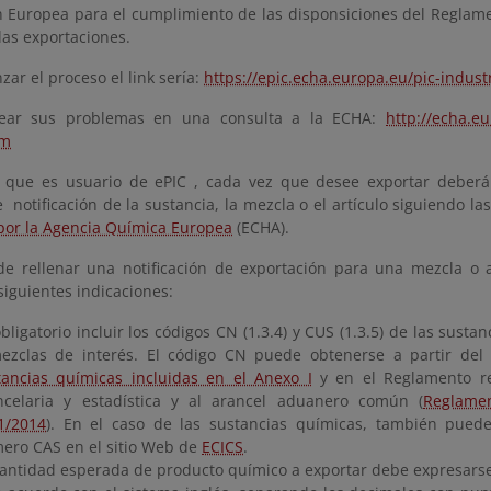
n Europea para el cumplimiento de las disponsiciones del Reglame
las exportaciones.
ar el proceso el link sería:
https://epic.echa.europa.eu/pic-indus
tear sus problemas en una consulta a la ECHA:
http://echa.e
rm
 que es usuario de ePIC , cada vez que desee exportar deberá 
e notificación de la sustancia, la mezcla o el artículo siguiendo la
por la Agencia Química Europea
(ECHA).
de rellenar una notificación de exportación para una mezcla o 
siguientes indicaciones:
bligatorio incluir los códigos CN (1.3.4) y CUS (1.3.5) de las sust
ezclas de interés. El código CN puede obtenerse a partir de
tancias químicas incluidas en el Anexo I
y en el Reglamento re
ncelaria y estadística y al arancel aduanero común (
Reglamen
1/2014
). En el caso de las sustancias químicas, también puede
ero CAS en el sitio Web de
ECICS
.
cantidad esperada de producto químico a exportar debe expresarse 