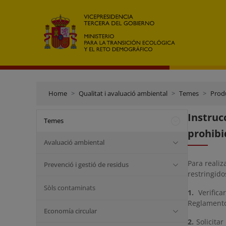
Home
Qualitat i avaluació ambiental
Temes
Prod
Instruc
Temes
prohibi
Avaluació ambiental
Para realiz
Prevenció i gestió de residus
restringido
Sòls contaminats
1.
Verifica
Reglamento
Economía circular
2.
Solicitar