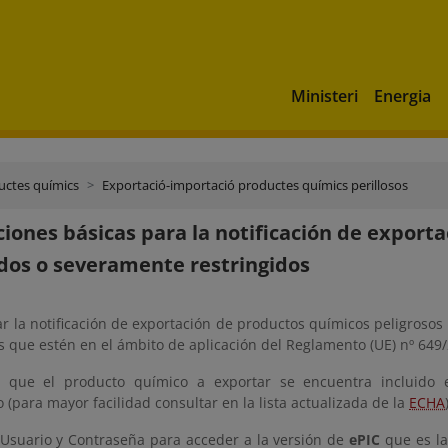
Ministeri
Energia
uctes químics
Exportació-importació productes químics perillosos
ciones básicas para la notificación de export
dos o severamente restringidos
ar la notificación de exportación de productos químicos peligroso
s que estén en el ámbito de aplicación del Reglamento (UE) nº 649
r que el producto químico a exportar se encuentra incluido 
 (
para mayor facilidad consultar en la lista actualizada de la
ECHA
 Usuario y Contraseña para acceder a la versión de
ePIC
que es la