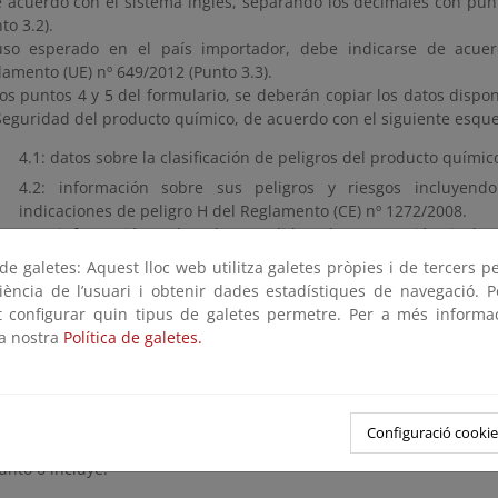
e acuerdo con el sistema inglés, separando los decimales con pun
to 3.2).
uso esperado en el país importador, debe indicarse de acuer
lamento (UE) nº 649/2012 (Punto 3.3).
los puntos 4 y 5 del formulario, se deberán copiar los datos dispon
Seguridad del producto químico, de acuerdo con el siguiente esqu
4.1: datos sobre la clasificación de peligros del producto químic
4.2: información sobre sus peligros y riesgos incluyend
indicaciones de peligro H del Reglamento (CE) nº 1272/2008.
4.3: información sobre las medidas de precaución inclu
los consejos de prudencia P, del Reglamento (CE) nº 1272/2008.
e galetes: Aquest lloc web utilitza galetes pròpies i de tercers p
4.4: otra información (p.e. contenido de impurezas).
riència de l’usuari i obtenir dades estadístiques de navegació. P
4.5: hacer referencia a la Ficha de Datos de Seguridad (“See MSD
ot configurar quin tipus de galetes permetre. Per a més informa
la nostra
Política de galetes.
: resumen de las propiedades fisicoquímicas, toxicológicas y eco
mico.
5.2: hacer referencia a la Ficha de Datos de Seguridad (“See MSD
Configuració cookie
unto 6 incluye: