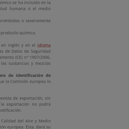
ímico se ha incluido en la
salud humana o el medio
 prohibidos o severamente
el producto químico
.
 en inglés y en el
idioma
has de Datos de Seguridad
lamento (CE) nº 1907/2006,
e las sustancias y mezclas
ro de Identificación de
ue la Comisión europea lo
vista de exportación, sin
la exportación no podrá
otificación
.
e Calidad del Aire y Medio
ión europea. Ésta, dará su