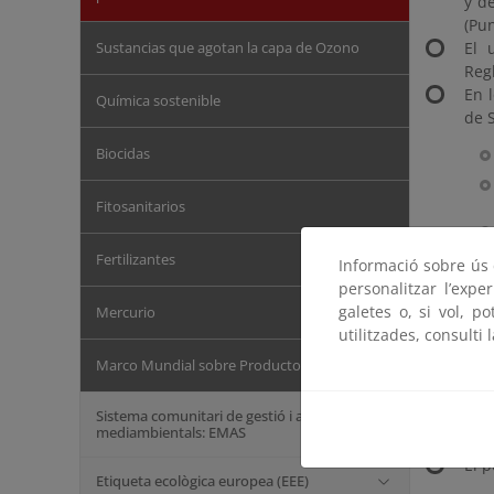
y d
(Pun
Sustancias que agotan la capa de Ozono
El 
Reg
En 
Química sostenible
de 
Biocidas
Fitosanitarios
Fertilizantes
Informació sobre ús d
personalitzar l’expe
galetes o, si vol, p
Mercurio
utilitzades, consulti 
5.1
Marco Mundial sobre Productos Químicos
quí
Sistema comunitari de gestió i auditoria
mediambientals: EMAS
El p
Etiqueta ecològica europea (EEE)