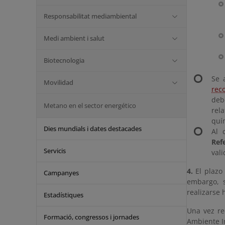
Responsabilitat mediambiental
Medi ambient i salut
Biotecnologia
Se 
Movilidad
rec
deb
Metano en el sector energético
rel
quí
Dies mundials i dates destacades
Al 
Ref
Servicis
vali
4.
El plazo 
Campanyes
embargo, 
realizarse
Estadístiques
Una vez re
Formació, congressos i jornades
Ambiente In