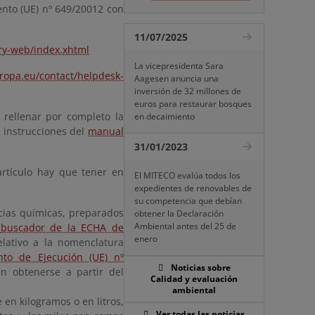
nto (UE) nº 649/20012 con
11/07/2025
try-web/index.xhtml
La vicepresidenta Sara
uropa.eu/contact/helpdesk-
Aagesen anuncia una
inversión de 32 millones de
euros para restaurar bosques
rellenar por completo la
en decaimiento
s instrucciones del
manual
31/01/2023
artículo hay que tener en
El MITECO evalúa todos los
expedientes de renovables de
su competencia que debían
ancias químicas, preparados
obtener la Declaración
Ambiental antes del 25 de
l
buscador de la ECHA de
enero
lativo a la nomenclatura
to de Ejecución (UE) nº
Noticias sobre
n obtenerse a partir del
Calidad y evaluación
ambiental
en kilogramos o en litros,
Ver todas las noticias