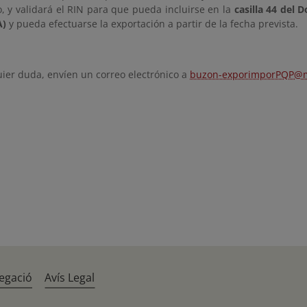
, y validará el RIN para que pueda incluirse en la
casilla 44 del
A)
y pueda efectuarse la exportación a partir de la fecha prevista.
uier duda, envíen un correo electrónico a
buzon-exporimporPQP@m
egació
Avís Legal