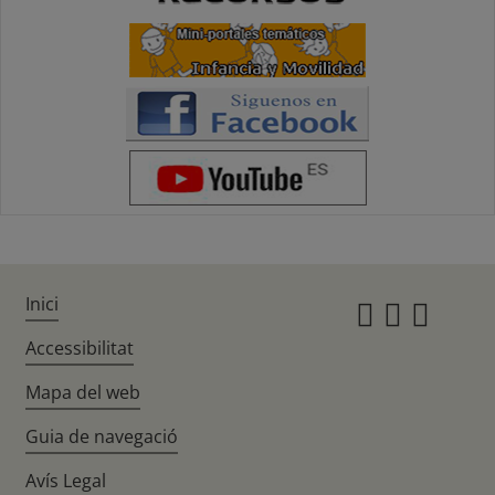
Inici
Instagr
Twitte
Fac
Accessibilitat
Mapa del web
Guia de navegació
Avís Legal