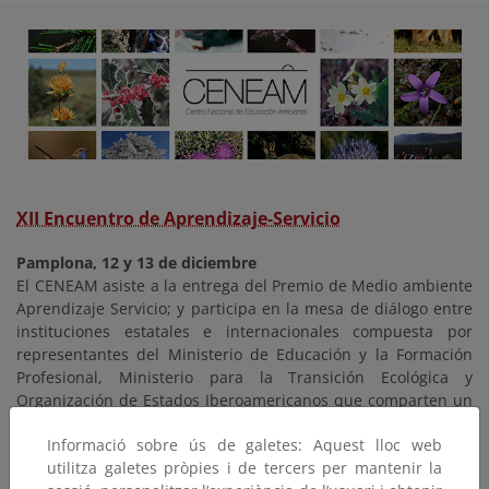
XII Encuentro de Aprendizaje-Servicio
Pamplona, 12 y 13 de diciembre
El CENEAM asiste a la entrega del Premio de Medio ambiente
Aprendizaje Servicio; y participa en la mesa de diálogo entre
instituciones estatales e internacionales compuesta por
representantes del Ministerio de Educación y la Formación
Profesional, Ministerio para la Transición Ecológica y
Organización de Estados Iberoamericanos que comparten un
espacio de diálogo en la que exponen sus puntos de vista
Informació sobre ús de galetes: Aquest lloc web
sobre la pertinencia, valor y oportunidad del aprendizaje-
utilitza galetes pròpies i de tercers per mantenir la
servicio en el momento actual.