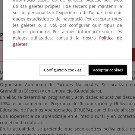
utilitza galetes pròpies i de tercers per mantenir la
sessió, personalitzar l’experiència de l’usuari i obtenir
dades estadístiques de navegació. Pot acceptar totes
les galetes o, si vol, pot configurar quin tipus de
galetes permetre. Per a més informació sobre les
Pueblos Educativos
galetes utilitzades, consulti la nostra
Política de
galetes.
Descubre el Programa Pueblos
CONVOCATORIA 2025
Configuració cookies
Acceptar cookies
Los pueblos educativos son equipamientos de educación
ambiental ubicados en pueblos deshabitados adscritos al
Organismo Autónomo de Parques Nacionales. Se localizan en
Granadilla (Cáceres) y en Umbralejo (Guadalajara).
En ellos se desarrollan programas y actividades educativas desde
1984, especialmente el Programa de Recuperación y Utilización
Educativa de Pueblos Abandonados (PRUEPA), con el fin de ofrecer
una experiencia de aprendizaje en el medio rural y en contacto
con el medio natural.
En la actualidad, se pretende que sean centros polivalentes de