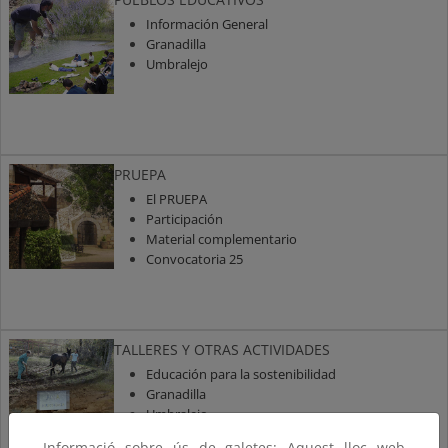
Información General
Granadilla
Umbralejo
PRUEPA
El PRUEPA
Participación
Material complementario
Convocatoria 25
TALLERES Y OTRAS ACTIVIDADES
Educación para la sostenibilidad
Granadilla
Umbralejo
Informació sobre ús de galetes: Aquest lloc web