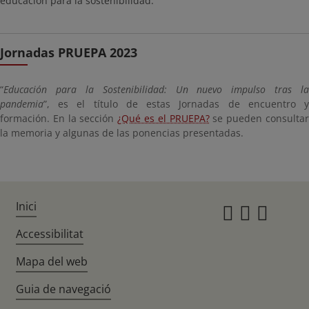
educación para la sostenibilidad.
Jornadas PRUEPA 2023
“
Educación para la Sostenibilidad: Un nuevo impulso tras la
pandemia
”, es el título de estas Jornadas de encuentro y
formación. En la sección
¿Qué es el PRUEPA?
se pueden consulta
la memoria y algunas de las ponencias presentadas.
Inici
Instagr
Twitte
Fac
Accessibilitat
Mapa del web
Guia de navegació