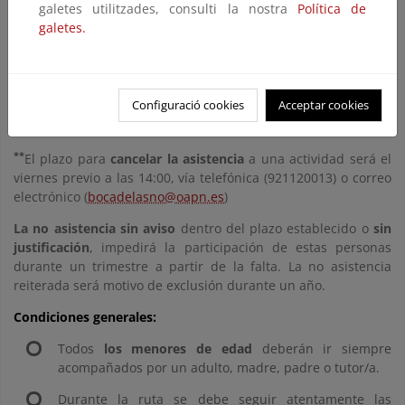
la normativa del Parque Nacional. Para poder participar en
galetes utilitzades, consulti la nostra
Política de
ellas es necesario reservar plaza utilizando la
Central de
galetes.
Reservas de Parques Nacionales
, atendiendo a las
condiciones y plazos que se indican para cada actividad.
*
El plazo de
inscripción
para cada actividad se abre el lunes
Configuració cookies
Acceptar cookies
anterior a la fecha de realización de cada una de ellas.
Instrucciones para la reserva de plazas.
**
El plazo para
cancelar la asistencia
a una actividad será el
viernes previo a las 14:00, vía telefónica (921120013) o correo
electrónico (
bocadelasno@oapn.es
)
La no asistencia sin aviso
dentro del plazo establecido o
sin
justificación
, impedirá la participación de estas personas
durante un trimestre a partir de la falta. La no asistencia
reiterada será motivo de exclusión durante un año.
Condiciones generales:
Todos
los menores de edad
deberán ir siempre
acompañados por un adulto, madre, padre o tutor/a.
Durante la ruta se debe seguir atentamente las