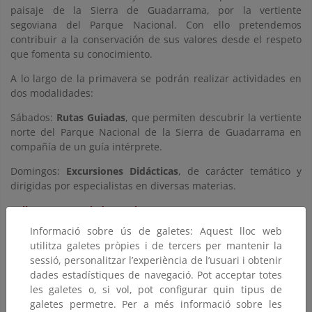
paisaje de la Sierra de Guadarrama, por la vertiente
segoviana del Parque Nacional. Con ello pretendemos
contribuir a la conservación de sus valores desde el respeto
que fomenta su conocimiento.
A lo largo de la primavera se podrán realizar actividades en
dos modalidades:
Sábados:
Rutas Guiadas
, que permiten descubrir la vertiente
norte del Parque Nacional de la Sierra de Guadarrama en
compañía de un guía intérprete.
Domingos:
Excursiones Didácticas
, de carácter temático y
dirigidas por especialistas en diversas materias.
Folleto Rutas Guiadas - Primavera 2026
Informació sobre ús de galetes: Aquest lloc web
________________
utilitza galetes pròpies i de tercers per mantenir la
Inscripciones:
sessió, personalitzar l’experiència de l’usuari i obtenir
dades estadístiques de navegació. Pot acceptar totes
Estas actividades son gratuitas, estando limitado el número
les galetes o, si vol, pot configurar quin tipus de
de participantes por el carácter didáctico de las mismas y por
galetes permetre. Per a més informació sobre les