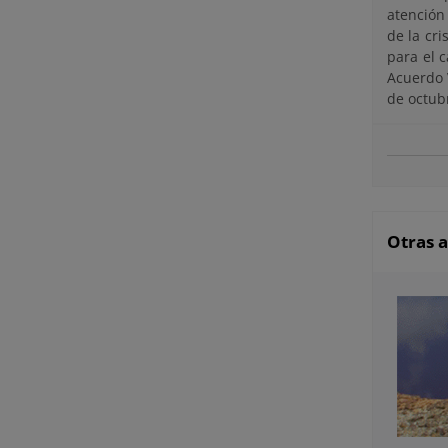
atención 
de la cr
para el 
Acuerdo 
de octubr
Otras a