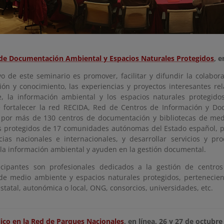
de Documentación Ambiental y Espacios Naturales Protegidos
, e
ivo de este seminario es promover, facilitar y difundir la colabor
ión y conocimiento, las experiencias y proyectos interesantes re
, la información ambiental y los espacios naturales protegido
 fortalecer la red RECIDA, Red de Centros de Información y Do
por más de 130 centros de documentación y bibliotecas de med
s protegidos de 17 comunidades autónomas del Estado español, pa
cias nacionales e internacionales, y desarrollar servicios y p
 la información ambiental y ayuden en la gestión documental.
icipantes son profesionales dedicados a la gestión de centr
de medio ambiente y espacios naturales protegidos, pertenecien
statal, autonómica o local, ONG, consorcios, universidades, etc.
ico en la Red de Parques Nacionales
, en línea, 26 y 27 de octubre