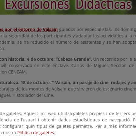
ios por el entorno de Valsaín
guiados por especialistas, los domin
r la seguridad de los participantes y adaptar las actividades a la
ndemia, se ha reducido el número de asistentes y se han adopt
ón.
 con historia. 4 de octubre: “Cabeza Grande”.
Un recorrido por la a
ivil conservada en este enclave. Carlos de Miguel, Sección de
ción CENEAM.
turaleza. 18 de octubre: " Valsaín, un paraje de cine: rodajes y a
parajes de los montes de Valsaín que sirvieron de escenario cine
guel, Historiador del Cine.
 Naturaleza. 25 de octubre: “Árboles y paisaje de Valsaín”.
Paseo p
cer los ecosistemas más característicos de la zona. Felipe Castilla
e galetes: Aquest lloc web utilitza galetes pròpies i de tercers p
riència de l’usuari i obtenir dades estadístiques de navegació. P
ot configurar quin tipus de galetes permetre. Per a més informa
la nostra
Política de galetes.