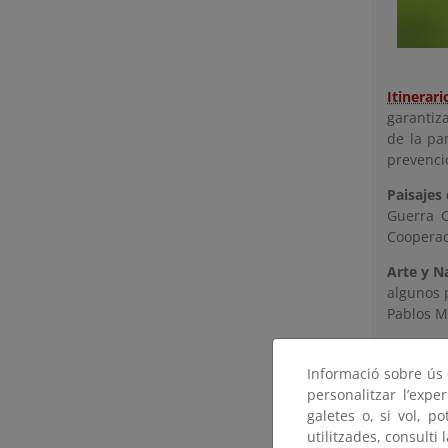
Itinerar
garantiza
de la pa
prevenci
Paisajes
Guerra C
Coopera
Arte y Na
algunos 
Pablos Mi
Paisaje y
para cono
Informació sobre ús d
personalitzar l’expe
galetes o, si vol, p
utilitzades, consulti 