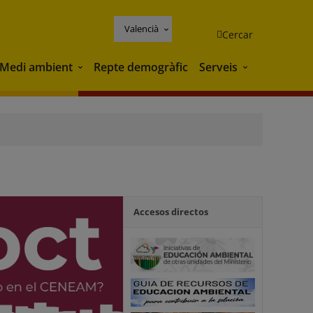
Valencià
Cercar
Medi ambient
Repte demogràfic
Serveis
Medi ambient
Serveis
Accesos directos