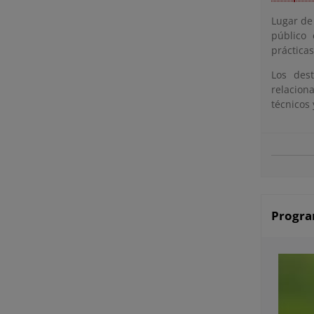
Lugar de 
público 
práctica
Los dest
relacion
técnicos 
Progra