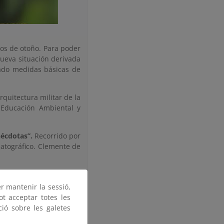
gos de otoño. Para poder
 nueva situación derivada
ado medidas básicas de
rquitectura militar de la
 Educación Ambiental y
nécdotas”.
Recorrido por
matográfico. Clemente de
or el bosque de Valsaín
, botánico.
er mantenir la sessió,
ot acceptar totes les
ció sobre les galetes