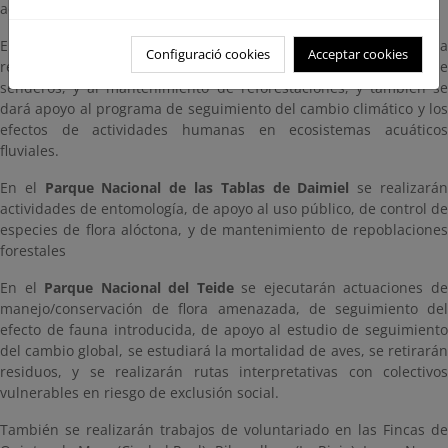
acuáticos fluviales.
En el
Parque Nacional de Sierra Nevada
se procederá a l
Configuració cookies
Acceptar cookies
restauración ambiental en altas cumbres, a la mejora de
senderos, y al mantenimiento de reforestaciones, y también se
dará apoyo al programa de seguimiento del cambio climático y los
efectos de actividades humanas en ecosistemas acuáticos
fluviales.
En el
Parque Nacional de las Tablas de Daimiel
se realizará
actividades de entomología, de apoyo al uso público, de control de
especies de flora alóctona, y de mantenimiento de repoblaciones
forestales
En el
Parque Nacional del Teide
se ejecutarán actuaciones d
manejo/conservación de flora amenazada, de seguimiento del
efecto de fauna introducida, de apoyo al estudio de seguimiento
del cambio global, se estudiará la mortalidad de aves, se retirarán
residuos, y se realizarán rutas interpretativas con colectivos
vulnerables en riesgo de exclusión social.
También se realizarán trabajos de voluntariado en las Fincas de