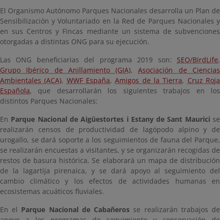
El Organismo Autónomo Parques Nacionales desarrolla un Plan de
Sensibilización y Voluntariado en la Red de Parques Nacionales y
en sus Centros y Fincas mediante un sistema de subvenciones
otorgadas a distintas ONG para su ejecución.
Las ONG beneficiarias del programa 2019 son:
SEO/BirdLife
,
Grupo Ibérico de Anillamiento (GIA)
,
Asociación de Ciencia
Ambientales (ACA)
,
WWF España
,
Amigos de la Tierra
,
Cruz Roj
Española
, que desarrollarán los siguientes trabajos en los
distintos Parques Nacionales:
En
Parque Nacional de Aigüestortes i Estany de Sant Maurici
s
realizarán censos de productividad de lagópodo alpino y de
urogallo, se dará soporte a los seguimientos de fauna del Parque,
se realizarán encuestas a visitantes, y se organizarán recogidas de
restos de basura histórica. Se elaborará un mapa de distribución
de la lagartija pirenaica, y se dará apoyo al seguimiento del
cambio climático y los efectos de actividades humanas en
ecosistemas acuáticos fluviales.
En el
Parque Nacional de Cabañeros
se realizarán trabajos d
apoyo a los programas de seguimiento y conservación de