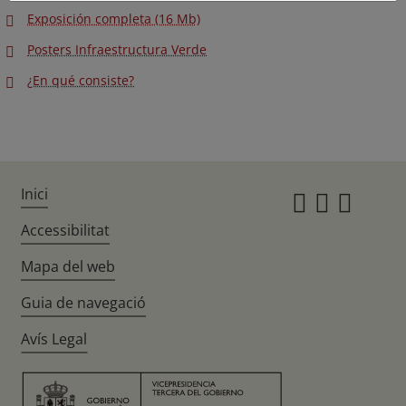
Exposición completa (16 Mb)
Posters Infraestructura Verde
¿En qué consiste?
Inici
Instagr
Twitte
Fac
Accessibilitat
Mapa del web
Guia de navegació
Avís Legal