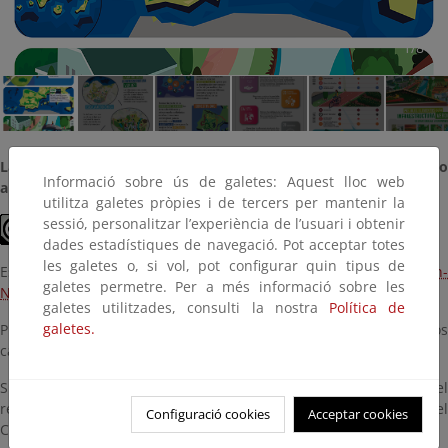
1/8
La Geología de los Parques Nacionales, un laboratorio geológico
Informació sobre ús de galetes: Aquest lloc web
al aire libre
utilitza galetes pròpies i de tercers per mantenir la
sessió, personalitzar l’experiència de l’usuari i obtenir
dades estadístiques de navegació. Pot acceptar totes
les galetes o, si vol, pot configurar quin tipus de
Esta obra está bajo una
Licencia Creative Commons Atribución-
galetes permetre. Per a més informació sobre les
NoComercial-SinDerivadas 4.0 Internacional
galetes utilitzades, consulti la nostra
Política de
galetes.
Puede ser descargada y autoeditada (permite la impresión de los
carteles en tamaño DIN A3).
Si necesitas mayor resolución ponte en contacto con el
responsable del Programa de Exposiciones Itinerantes del
Configuració cookies
Acceptar cookies
CENEAM
exp.ceneam@oapn.es
/ 921 473 891.