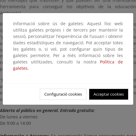
los mensajes que trasmiten y que pueden ser una interesante
herramienta para conseguir los objetivos de la educación
Ambiental.
Informació sobre ús de galetes: Aquest lloc web
Respecto al trabajo de la empresa Áridos y Transportes Alberto
utilitza galetes pròpies i de tercers per mantenir la
Gil, a través de su centro de Reciclaje de RCD, “AR Los Huertos”:
sessió, personalitzar l’experiència de l’usuari i obtenir
“partiendo de materiales de desecho, consigue subproductos
dades estadístiques de navegació. Pot acceptar totes
utilizables, como tierras vegetales y zahorras. En este proceso se
les galetes o, si vol, pot configurar quin tipus de
separan y seleccionan otros materiales (madera, plástico, PVC,
galetes permetre. Per a més informació sobre les
metales, etc.), que son llevados a gestores especializados. Los
galetes utilitzades, consulti la nostra
Política de
residuos se convierten en productos que se incorporan al ciclo
galetes.
productivo.”
“Desde Escombrarte, a través de esta exposición, queremos acercar el
arte a diferentes espacios a la vez que damos una segunda vida a los
escombros, fusionando así la cultura con el compromiso con el medio
Configuració cookies
Acceptar cookies
ambiente y el cuidado del bien común”.
Abierta al público en general. Entrada gratuita:
De lunes a viernes
De 9:00 a 14:00
Información y Reservas:
Se recomienda llamar previamente par