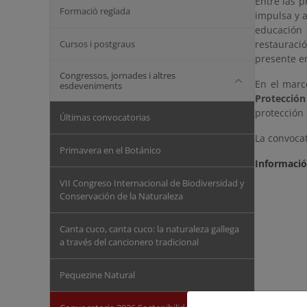
Entre las p
Formació reglada
impulsa y a
educación 
Cursos i postgraus
restauraci
presente en
Congressos, jornades i altres
En el marc
esdeveniments
Protecció
protección
Últimas convocatorias
La convocat
Primavera en el Botánico
Informaci
VII Congreso Internacional de Biodiversidad y
Conservación de la Naturaleza
Canta cuco, canta cuco: la naturaleza gallega
a través del cancionero tradicional
Pequezine Natural