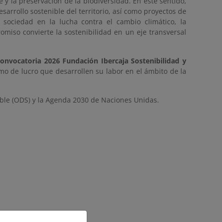
 y la preservación de la biodiversidad. En este sentido,
esarrollo sostenible del territorio, así como proyectos de
 sociedad en la lucha contra el cambio climático, la
miso convierte la sostenibilidad en un eje transversal
onvocatoria 2026 Fundación Ibercaja Sostenibilidad y
mo de lucro que desarrollen su labor en el ámbito de la
ible (ODS) y la Agenda 2030 de Naciones Unidas.