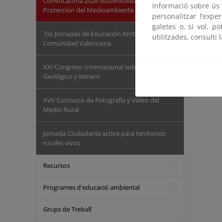
Convocatoria 2026 Sostenibilidad y
Informació sobre ús d
Protección del Medioambiente
personalitzar l’expe
galetes o, si vol, p
7as Jornadas de Educación Ambiental de la
utilitzades, consulti 
Comunidad Valenciana
XXI Congreso Internacional sobre Patrimonio
Geológico y Minero
XVII Concurso de Fotografía y Vídeo del
Medio Rural
Jornada Ciudadanía activa para territorios
rurales vivos
Recursos
Programes d'educació ambiental
Grups de Treball