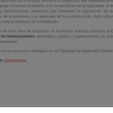
rioridades de la entidad destacan la protección del medioambiente
poya iniciativas orientadas a la conservación de la naturaleza, el d
y sensibilización ambiental que fomenten la implicación de la
ón de ecosistemas y la reducción de la contaminación. Este compro
 toda la actividad de la Fundación.
o de esta línea de actuación, la Fundación Ibercaja presenta la
C
n del Medioambiente
, destinada a apoyar a organizaciones sin áni
 ambiental.
oria se encuentra alineada con los Objetivos de Desarrollo Sosten
ón:
Convocatoria