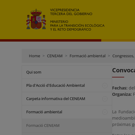
Home
CENEAM
Formació ambiental
Congressos, 
Convoca
Qui som
Pla d'Acció d'Educació Ambiental
Fechas:
del
Organiza:
F
Carpeta informativa del CENEAM
La Fundaci
Formació ambiental
medioambie
próximas g
Formació CENEAM