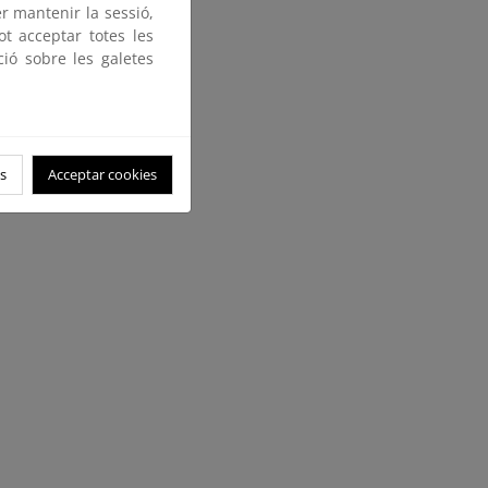
er mantenir la sessió,
ot acceptar totes les
ció sobre les galetes
s
Acceptar cookies