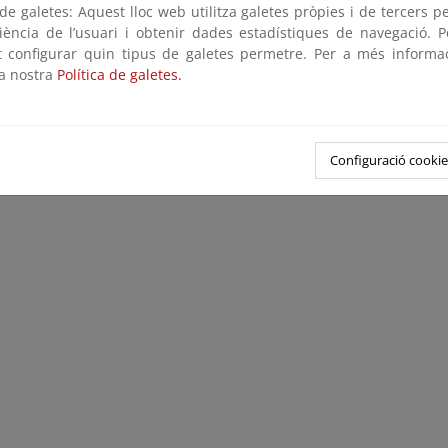
e galetes: Aquest lloc web utilitza galetes pròpies i de tercers p
riència de l’usuari i obtenir dades estadístiques de navegació. P
ot configurar quin tipus de galetes permetre. Per a més informa
la nostra
Política de galetes.
Configuració cookie