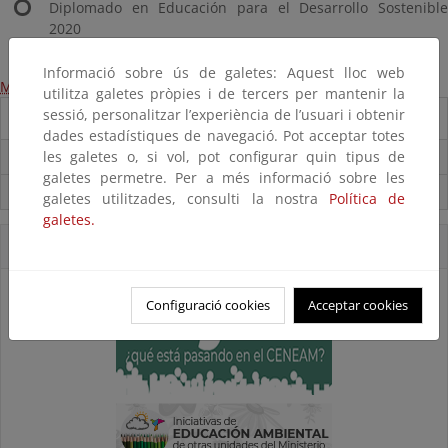
Diplomado en Educación para el Desarrollo Sostenible
2020
Informació sobre ús de galetes: Aquest lloc web
Más información
utilitza galetes pròpies i de tercers per mantenir la
sessió, personalitzar l’experiència de l’usuari i obtenir
Destacados
dades estadístiques de navegació. Pot acceptar totes
les galetes o, si vol, pot configurar quin tipus de
Carpeta Informativa del CENEAM.
galetes permetre. Per a més informació sobre les
Suscríbete a la Carpeta Informativa del Ceneam
galetes utilitzades, consulti la nostra
Política de
galetes.
Accesos Directos
Configuració cookies
Acceptar cookies