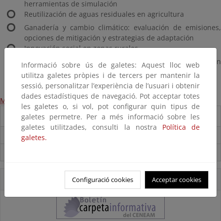
herramientas de simulación
Reutilización de aguas residuales en agricultura
Ganadería y cambio climático: evaluación de emisiones,
opciones de mitigación y estrategias de adaptación
Innovación social en zonas rurales
Evaluación de la sostenibilidad de los alimentos: un
Informació sobre ús de galetes: Aquest lloc web
enfoque metodológico
utilitza galetes pròpies i de tercers per mantenir la
sessió, personalitzar l’experiència de l’usuari i obtenir
dades estadístiques de navegació. Pot acceptar totes
Más información
les galetes o, si vol, pot configurar quin tipus de
Destacados
galetes permetre. Per a més informació sobre les
galetes utilitzades, consulti la nostra
Política de
Carpeta Informativa del CENEAM.
galetes.
Suscríbete a la Carpeta Informativa del Ceneam
Accesos Directos
Configuració cookies
Acceptar cookies