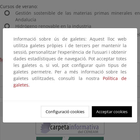
Cursos de verano:
Gestión sostenible de las materias primas minerales en
Andalucía
Hidrógeno renovable en la industria
Valores y retos del monte andaluz, caminando entre el
Informació sobre ús de galetes: Aquest lloc web
disfrute y el desamparo
utilitza galetes pròpies i de tercers per mantenir la
sessió, personalitzar l’experiència de l’usuari i obtenir
dades estadístiques de navegació. Pot acceptar totes
Más información
les galetes o, si vol, pot configurar quin tipus de
Destacados
galetes permetre. Per a més informació sobre les
galetes utilitzades, consulti la nostra
Política de
Carpeta Informativa del CENEAM.
galetes.
Suscríbete a la Carpeta Informativa del Ceneam
Accesos Directos
Configuració cookies
Acceptar cookies