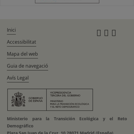
Inici
Instagr
Twitte
Fac
Accessibilitat
Mapa del web
Guia de navegació
Avís Legal
Ministerio para la Transición Ecológica y el Reto
Demográfico
Plaza San Juan de la Cruz, 10 28071 Madrid (España)