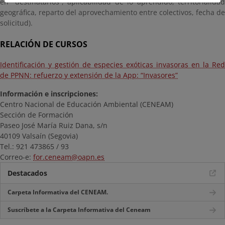
en “destinatarios”, aplicabilidad de lo aprendido, territorialidad
geográfica, reparto del aprovechamiento entre colectivos, fecha de
solicitud).
RELACIÓN DE CURSOS
Identificación y gestión de especies exóticas invasoras en la Red
de PPNN: refuerzo y extensión de la App: “Invasores”
Información e inscripciones:
Centro Nacional de Educación Ambiental (CENEAM)
Sección de Formación
Paseo José María Ruiz Dana, s/n
40109 Valsaín (Segovia)
Tel.: 921 473865 / 93
Correo-e:
for.ceneam@oapn.es
Destacados
Carpeta Informativa del CENEAM.
Suscríbete a la Carpeta Informativa del Ceneam