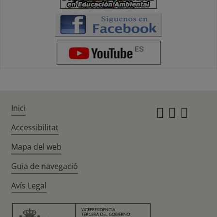
Inici
Instagr
Twitte
Fac
Accessibilitat
Mapa del web
Guia de navegació
Avís Legal