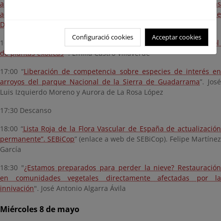
arenales en el ámbito del Parque Nacional de Doñana
" y "
Alguna
actuaciones de especies de flora amenazada en humedales de
Doñana
". María Dolores Cobo García & Laura Fernández Carrillo
Configuració cookies
Acceptar cookies
16:40 “
Renaturalización P.N. Islas Atlántica. Eliminación y contro
de plantas exóticas
”. Emilia Castro Villaverde
17:00 “
Liberación de competencia sobre especies de interés en
arroyos del parque Nacional de la Sierra de Guadarrama
”. Jos
Luis Izquierdo Moreno y Aurora de La Rosa López
17:30 Descanso
18:00 “
Lista Roja de la Flora Vascular de España de actualizació
permanente”. SEBiCop
” (enlace a web de SEBiCop).
Felipe Martínez
García
18:30 "
¿Estamos preparados para perder la nieve? Restauració
en comunidades vegetales directamente afectadas por la
innivación
".
José Antonio Algarra Ávila
Miércoles 8 de mayo