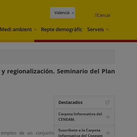
Valencià
Cercar
Medi ambient
Repte demogràfic
Serveis
Medi ambient
Serveis
 y regionalización. Seminario del Plan
Destacados
Carpeta Informativa del
CENEAM.
Suscríbete a la Carpeta
l empleo de un conjunto
Informativa del Ceneam