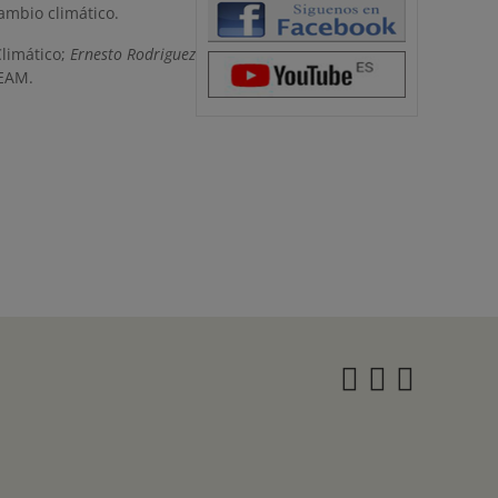
cambio climático.
Climático;
Ernesto Rodriguez
NEAM.
Instagra
Twitter
Face