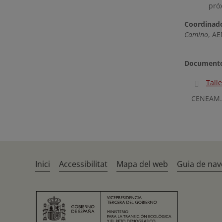
pró
Coordinado
Camino
, A
Documento
Tall
CENEAM. V
Inici
Accessibilitat
Mapa del web
Guia de nav