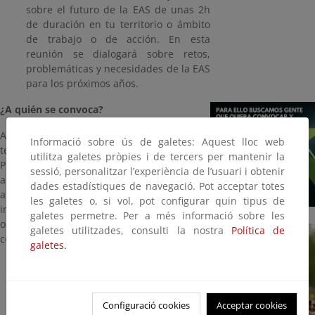
sobre el futuro de la EAS de unas 2h
de duración en tu territorio o ámbito
de trabajo o de acción. En esta
reunión se dialogará sobre retos,
problemáticas y necesidades de la EAS
para los próximos años.
¿A quién se convoca?
A personas de tu entorno o cercanas que
Informació sobre ús de galetes: Aquest lloc web
tengan interés en dialogar sobre la EAS.
utilitza galetes pròpies i de tercers per mantenir la
Pueden ser a los/as socios/as de tu
sessió, personalitzar l’experiència de l’usuari i obtenir
asociación, a tu equipo de educadores/as
dades estadístiques de navegació. Pot acceptar totes
ambientales, a tu grupo de trabajo o de
les galetes o, si vol, pot configurar quin tipus de
investigación, a tus redes profesionales, a
galetes permetre. Per a més informació sobre les
organizaciones cercanas con las que
galetes utilitzades, consulti la nostra
Política de
compartes proyectos…
galetes.
Configuració cookies
Acceptar cookies