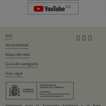
Inici
Instagr
Twitte
Fac
Accessibilitat
Mapa del web
Guia de navegació
Avís Legal
Ministerio para la Transición Ecológica y el Reto