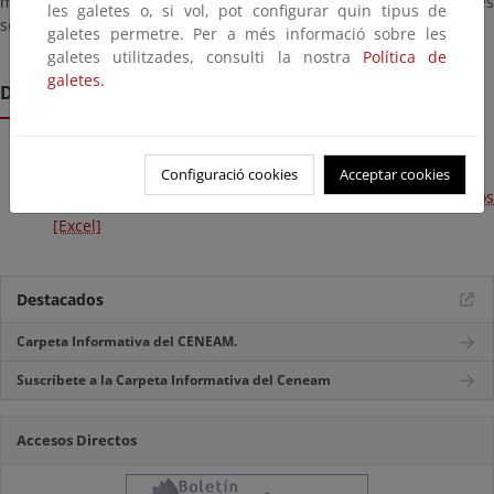
mantenimiento y recepción. La periodicidad de las reuniones es
les galetes o, si vol, pot configurar quin tipus de
semestral.
galetes permetre. Per a més informació sobre les
galetes utilitzades, consulti la nostra
Política de
galetes.
Documentos:
Emisiones CENEAM
Configuració cookies
Acceptar cookies
Plantilla para el cálculo de emisiones de centros educativos
[Excel]
Destacados
Carpeta Informativa del CENEAM.
Suscríbete a la Carpeta Informativa del Ceneam
Accesos Directos