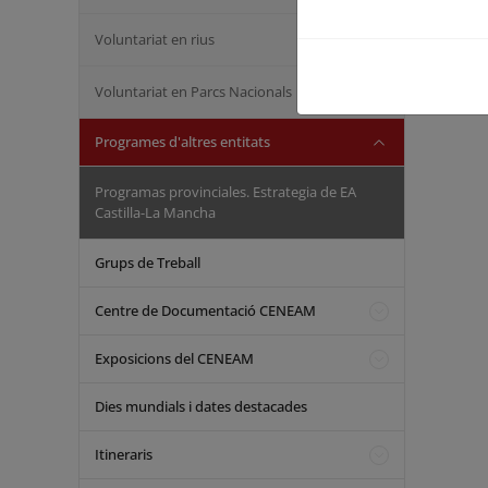
Voluntariat en rius
Voluntariat en Parcs Nacionals
Programes d'altres entitats
Programas provinciales. Estrategia de EA
Castilla-La Mancha
Grups de Treball
Centre de Documentació CENEAM
Exposicions del CENEAM
Dies mundials i dates destacades
Itineraris