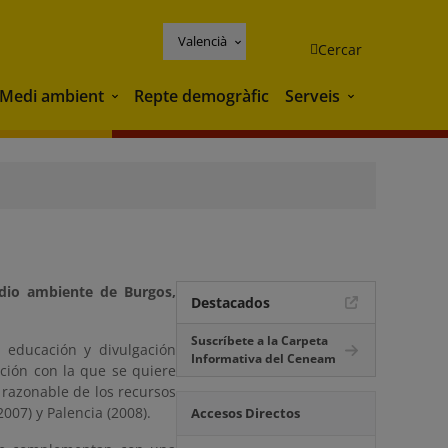
Valencià
Cercar
Medi ambient
Repte demogràfic
Serveis
Medi ambient
Serveis
edio ambiente de Burgos,
Destacados
Suscríbete a la Carpeta
 educación y divulgación
Informativa del Ceneam
ción con la que se quiere
 razonable de los recursos
007) y Palencia (2008).
Accesos Directos