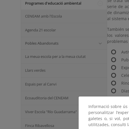
Se trata d
Programes d'educació ambiental
serie de a
de dinamiz
CENEAM amb l'Escola
al sistema 
También se 
Agenda 21 escolar
los valore
problemas 
Pobles Abandonats
Avti
La meua escola per a la meua ciutat
Pub
Exp
Llars verdes
Cel
Rin
Espais per al Canvi
Día
Ecoauditoria del CENEAM
Informació sobre ús d
Informació
Viver Escola "Río Guadarrama"
personalitzar l’expe
Acceso a l
galetes o, si vol, p
utilitzades, consulti 
Finca Ribavellosa
Consultado