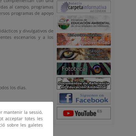
e se complementan con una
alidas al campo, programas
versos programas de apoyo
dácticos y divulgativos de
erentes escenarios y a los
dos los días.
er mantenir la sessió,
ot acceptar totes les
ció sobre les galetes