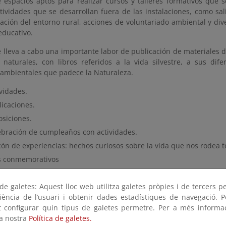
e espacios aptos para realizar cursos y talleres formativos qu
ctividades que se desarrollan fuera de las instalaciones, como s
ación del entorno rural, acciones de voluntariado ambiental y di
educativo.
lleva a cabo una importante labor de publicación de materiales di
s naturales, con libros referidos a la vida silvestre, a sus dif
ambientales que padece la Naturaleza.
vidades.
licaciones.
osiciones.
ebración de cumpleaños con actividades.
cón de experiencias: hechos curiosos sobre la vida que nos rodea to
s conmemorativos
e galetes: Aquest lloc web utilitza galetes pròpies i de tercers p
n:
riència de l’usuari i obtenir dades estadístiques de navegació. P
a página web del programa
ot configurar quin tipus de galetes permetre. Per a més informa
la nostra
Política de galetes.
 en noviembre de 2024