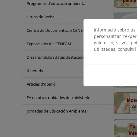
Programes d'educació ambiental
Grups de Treball
Informació sobre ús d
Centre de Documentació CENEAM
personalitzar l’expe
galetes o, si vol, p
Exposicions del CENEAM
utilitzades, consulti 
Dies mundials i dates destacades
Itineraris
Articles d'opinió
EA en otras unidades del ministerio
Jornadas de Educación Ambiental