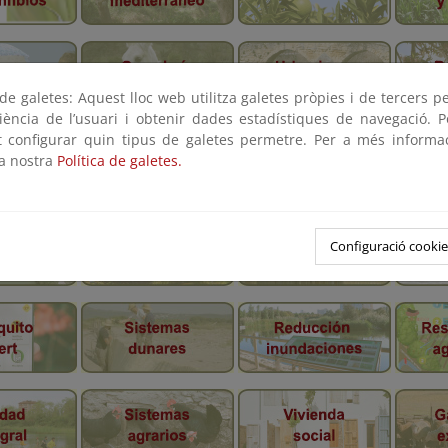
e galetes: Aquest lloc web utilitza galetes pròpies i de tercers p
riència de l’usuari i obtenir dades estadístiques de navegació. P
ot configurar quin tipus de galetes permetre. Per a més informa
la nostra
Política de galetes.
Configuració cookie