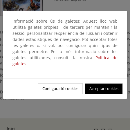
Informació sobre ús de galetes: Aquest lloc web
utilitza galetes pròpies i de tercers per mantenir la
Un libro que reúne leyendas, fábulas y narraciones, unas
sessió, personalitzar l’experiència de l’usuari i obtenir
procedentes de la tradición oral y otras inspiradas en los
dades estadístiques de navegació. Pot acceptar totes
recuerdos, las personas y los paisajes que el autor conoció en su
les galetes o, si vol, pot configurar quin tipus de
niñez y juventud. En sus páginas aparecen pastores,
galetes permetre. Per a més informació sobre les
contrabandistas y bandoleros, perros y lobos, niños y ancianos,
galetes utilitzades, consulti la nostra
Política de
animales salvajes y seres fantásticos que habitan los bosques, los
galetes.
valles y las peñas de la sierra. Es una obra que se acerca a la
identidad de un territorio emblemático y pretende rendir
homenaje a sus habitantes.
Configuració cookies
Acceptar cookies
Disponibilidad
:
Centro de Documentación del CENEAM
. Préstam
domiciliario.
Inici